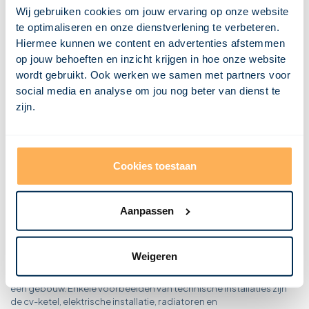
Wat is dakbedekking?
Wij gebruiken cookies om jouw ervaring op onze website
Wat is een dagkant?
te optimaliseren en onze dienstverlening te verbeteren.
Wat is een CV ketel?
Wat is een constructie?
Hiermee kunnen we content en advertenties afstemmen
Wat is condensatie?
op jouw behoeften en inzicht krijgen in hoe onze website
Wat is een combinatievloer?
wordt gebruikt. Ook werken we samen met partners voor
Wat is een casettevloer?
Wat is een buitenspouwblad?
social media en analyse om jou nog beter van dienst te
Wat is een breedplaatvloer?
zijn.
Wat is een bovendorpel?
Wat is borstwering?
Wat is een bordes?
Wat is een betonvloer?
Wat is bekisting?
Wat is een balklaag?
Cookies toestaan
Wat zijn installaties?
Aanpassen
Een installatie is een systeem dat ontworpen en geïnstalleerd
wordt om een specifiek doel te dienen. Het doel van een installatie
Weigeren
kan bijvoorbeeld het geleiden van elektriciteit, gas of water zijn.
Installaties worden doorgaans geplaatst in de afbouwfase van
een gebouw. Enkele voorbeelden van technische installaties zijn
de cv-ketel, elektrische installatie, radiatoren en