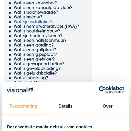
Wat is een knieschot?
Wat is een kanaalplaatvloer?
Wat is isolatiewaarde?
Wat is isolatie?
Wat zijn installaties?
Wat is hemelwaterafvoer (HWA)?
Wat is houtskeletbouw?
Wat zijn houten vloeren?
Wat is een halfsteenmuur?
Wat is een gording?
Wat is een golfplaat?
Wat is een gipsplaat?
Wat is een gietvloer?
Wat is gewapend beton?
Wat is gevelbekleding?
Wat is geluidsisolatie?
Wat is fundering?
Wat is EPDM?
Wat is een duurzaamheidsklasse?
Wat is dubbelglas?
Wat is draairichting?
Wat is draagvermogen?
Toestemming
Details
Over
Wat is een dekvloer?
Wat is een damwand?
Wat zijn dakpannen?
Wat is een dakopstand?
Wat is een dakgoot?
Deze website maakt gebruik van cookies
Wat is een dakbeschot?