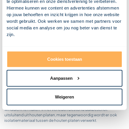
te optimaliseren en onze dienstverlening te verbeteren.
Wat is dakbedekking?
Hiermee kunnen we content en advertenties afstemmen
Wat is een dagkant?
Wat is een CV ketel?
op jouw behoeften en inzicht krijgen in hoe onze website
Wat is een constructie?
wordt gebruikt. Ook werken we samen met partners voor
Wat is condensatie?
Wat is een combinatievloer?
social media en analyse om jou nog beter van dienst te
Wat is een casettevloer?
zijn.
Wat is een buitenspouwblad?
Wat is een breedplaatvloer?
Wat is een bovendorpel?
Wat is borstwering?
Wat is een bordes?
Cookies toestaan
Wat is een betonvloer?
Wat is bekisting?
Wat is een balklaag?
Aanpassen
Wat is een dakbeschot?
Weigeren
Dakbeschot vormt een laag platen die bovenop de balken van het
dakframe worden aangebracht. Het dient om het gebouw
winddicht te maken. In het verleden bestond dakbeschot
uitsluitend uit houten platen, maar tegenwoordig wordt er ook
isolatiemateriaal tussen de houten platen verwerkt.