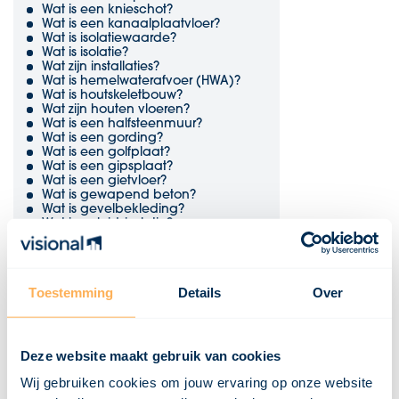
Wat is een knieschot?
Wat is een kanaalplaatvloer?
Wat is isolatiewaarde?
Wat is isolatie?
Wat zijn installaties?
Wat is hemelwaterafvoer (HWA)?
Wat is houtskeletbouw?
Wat zijn houten vloeren?
Wat is een halfsteenmuur?
Wat is een gording?
Wat is een golfplaat?
Wat is een gipsplaat?
Wat is een gietvloer?
Wat is gewapend beton?
Wat is gevelbekleding?
Wat is geluidsisolatie?
Wat is fundering?
Wat is EPDM?
Wat is een duurzaamheidsklasse?
Wat is dubbelglas?
Toestemming
Details
Over
Wat is draairichting?
Wat is draagvermogen?
Wat is een dekvloer?
Wat is een damwand?
Wat zijn dakpannen?
Deze website maakt gebruik van cookies
Wat is een dakopstand?
Wij gebruiken cookies om jouw ervaring op onze website
Wat is een dakgoot?
Wat is een dakbeschot?