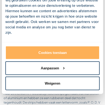
Wij gebruiken cookies om jouw ervaring op onze website
Wat is dakbedekking?
te optimaliseren en onze dienstverlening te verbeteren.
Wat is een dagkant?
Wat is een CV ketel?
Hiermee kunnen we content en advertenties afstemmen
Wat is een constructie?
op jouw behoeften en inzicht krijgen in hoe onze website
Wat is condensatie?
wordt gebruikt. Ook werken we samen met partners voor
Wat is een combinatievloer?
Wat is een casettevloer?
social media en analyse om jou nog beter van dienst te
Wat is een buitenspouwblad?
zijn.
Wat is een breedplaatvloer?
Wat is een bovendorpel?
Wat is borstwering?
Wat is een bordes?
Wat is een betonvloer?
Wat is bekisting?
Cookies toestaan
Wat is een balklaag?
Aanpassen
Wat is een tochtstrip?
Een tochtstrip is een speciale strip die bedoeld is om kieren en
Weigeren
spleten in deuren en ramen af te dichten. Door het plaatsen van
een tochtstrip wordt voorkomen dat er ongewenste koude lucht
naar binnenkomt. Meestal zijn tochtstrips gemaakt van kunststof
of aluminium en hebben ze een rubberen deel dat tocht
tegenhoudt. De strips hebben vaak een lettervorm, zoals P, O, D, V