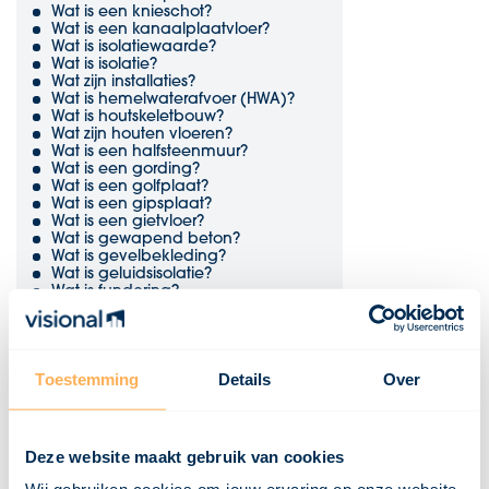
Wat is een knieschot?
Wat is een kanaalplaatvloer?
Wat is isolatiewaarde?
Wat is isolatie?
Wat zijn installaties?
Wat is hemelwaterafvoer (HWA)?
Wat is houtskeletbouw?
Wat zijn houten vloeren?
Wat is een halfsteenmuur?
Wat is een gording?
Wat is een golfplaat?
Wat is een gipsplaat?
Wat is een gietvloer?
Wat is gewapend beton?
Wat is gevelbekleding?
Wat is geluidsisolatie?
Wat is fundering?
Wat is EPDM?
Wat is een duurzaamheidsklasse?
Wat is dubbelglas?
Wat is draairichting?
Toestemming
Details
Over
Wat is draagvermogen?
Wat is een dekvloer?
Wat is een damwand?
Wat zijn dakpannen?
Wat is een dakopstand?
Deze website maakt gebruik van cookies
Wat is een dakgoot?
Wat is een dakbeschot?