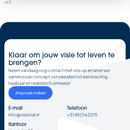
of E.
Klaar om
jouw visie
tot leven te
brengen?
Neem vandaag nog contact met ons op en laten we
samen jouw concept ontwikkelen tot een krachtig,
haalbaar en realistisch ontwerp!
Afspraak maken
E-mail
Telefoon
info@visional.nl
+31 850163275
Kantoor