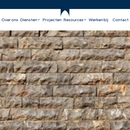
Over ons
Diensten
Projecten
Resources
Werken bij
Contact