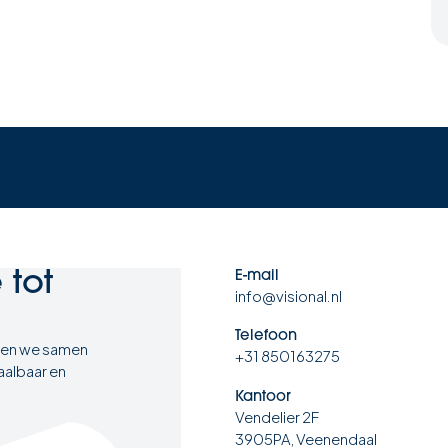
e
tot
E-mail
info@visional.nl
Telefoon
ten we samen
+31 850163275
aalbaar en
Kantoor
Vendelier 2F
3905PA, Veenendaal