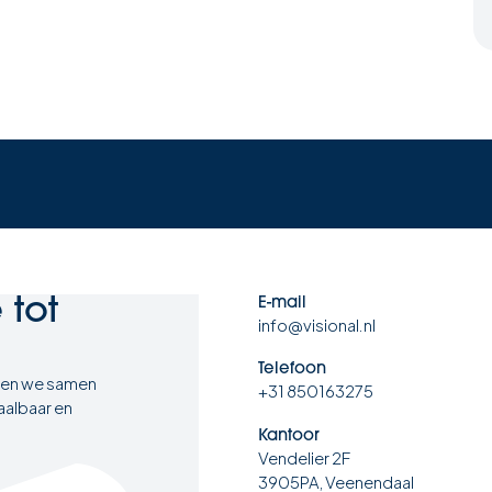
e
tot
E-mail
info@visional.nl
Telefoon
ten we samen
+31 850163275
aalbaar en
Kantoor
Vendelier 2F
3905PA, Veenendaal