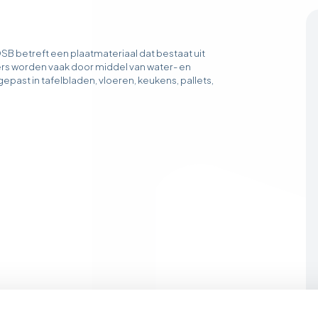
SB betreft een plaatmateriaal dat bestaat uit
s worden vaak door middel van water- en
epast in tafelbladen, vloeren, keukens, pallets,