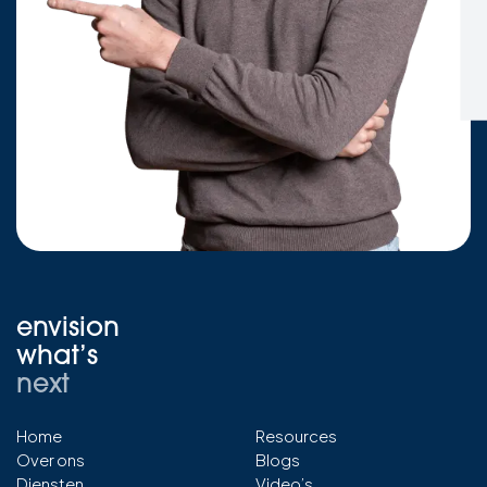
envision
what’s
next
Home
Resources
Over ons
Blogs
Diensten
Video’s