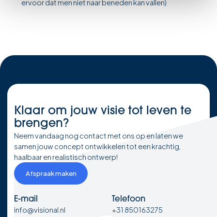
ervoor dat men niet naar beneden kan vallen)
Klaar om
jouw visie
tot leven te
brengen?
Neem vandaag nog contact met ons op en laten we
samen jouw concept ontwikkelen tot een krachtig,
haalbaar en realistisch ontwerp!
Afspraak maken
E-mail
Telefoon
info@visional.nl
+31 850163275