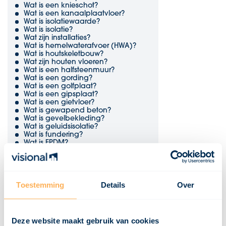
Wat is een knieschot?
Wat is een kanaalplaatvloer?
Wat is isolatiewaarde?
Wat is isolatie?
Wat zijn installaties?
Wat is hemelwaterafvoer (HWA)?
Wat is houtskeletbouw?
Wat zijn houten vloeren?
Wat is een halfsteenmuur?
Wat is een gording?
Wat is een golfplaat?
Wat is een gipsplaat?
Wat is een gietvloer?
Wat is gewapend beton?
Wat is gevelbekleding?
Wat is geluidsisolatie?
Wat is fundering?
Wat is EPDM?
Wat is een duurzaamheidsklasse?
Wat is dubbelglas?
Wat is draairichting?
Wat is draagvermogen?
Wat is een dekvloer?
Toestemming
Details
Over
Wat is een damwand?
Wat zijn dakpannen?
Wat is een dakopstand?
Wat is een dakgoot?
Deze website maakt gebruik van cookies
Wat is een dakbeschot?