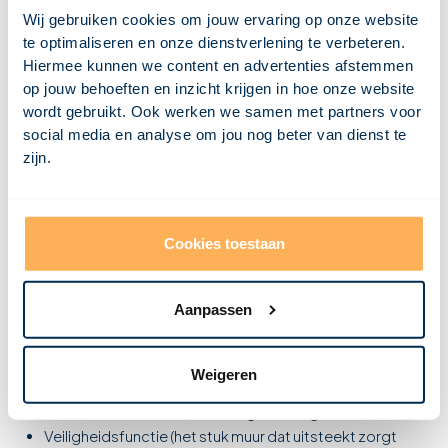
Wat is dakbedekking?
Wij gebruiken cookies om jouw ervaring op onze website
Wat is een dagkant?
te optimaliseren en onze dienstverlening te verbeteren.
Wat is een CV ketel?
Wat is een constructie?
Hiermee kunnen we content en advertenties afstemmen
Wat is condensatie?
op jouw behoeften en inzicht krijgen in hoe onze website
Wat is een combinatievloer?
Wat is een casettevloer?
wordt gebruikt. Ook werken we samen met partners voor
Wat is een buitenspouwblad?
social media en analyse om jou nog beter van dienst te
Wat is een breedplaatvloer?
zijn.
Wat is een bovendorpel?
Wat is borstwering?
Wat is een bordes?
Wat is een betonvloer?
Wat is bekisting?
Wat is een balklaag?
Cookies toestaan
Wat is borstwering?
Aanpassen
Een borstwering is het deel van de buitenmuur dat boven de dak-
of zoldervloer uitsteekt. Een borstwering kan twee functies
Weigeren
hebben:
Decoratieve functie (versiering van het gebouw)
Veiligheidsfunctie (het stuk muur dat uitsteekt zorgt