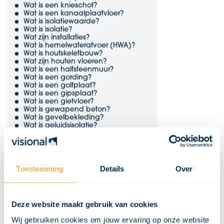
Wat is een knieschot?
Wat is een kanaalplaatvloer?
Wat is isolatiewaarde?
Wat is isolatie?
Wat zijn installaties?
Wat is hemelwaterafvoer (HWA)?
Wat is houtskeletbouw?
Wat zijn houten vloeren?
Wat is een halfsteenmuur?
Wat is een gording?
Wat is een golfplaat?
Wat is een gipsplaat?
Wat is een gietvloer?
Wat is gewapend beton?
Wat is gevelbekleding?
Wat is geluidsisolatie?
Wat is fundering?
Wat is EPDM?
Wat is een duurzaamheidsklasse?
Wat is dubbelglas?
Wat is draairichting?
Toestemming
Details
Over
Wat is draagvermogen?
Wat is een dekvloer?
Wat is een damwand?
Wat zijn dakpannen?
Deze website maakt gebruik van cookies
Wat is een dakopstand?
Wat is een dakgoot?
Wij gebruiken cookies om jouw ervaring op onze website
Wat is een dakbeschot?