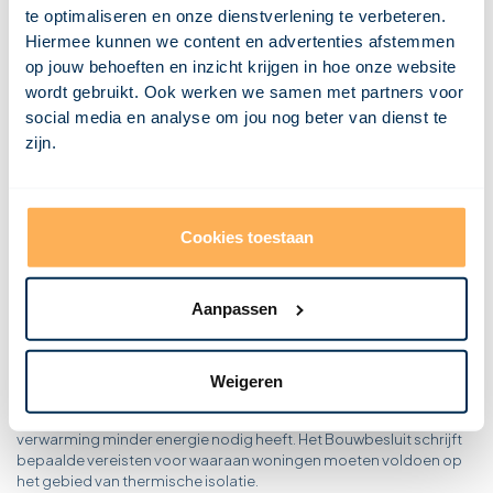
Wat is dakbedekking?
te optimaliseren en onze dienstverlening te verbeteren.
Wat is een dagkant?
Hiermee kunnen we content en advertenties afstemmen
Wat is een CV ketel?
op jouw behoeften en inzicht krijgen in hoe onze website
Wat is een constructie?
Wat is condensatie?
wordt gebruikt. Ook werken we samen met partners voor
Wat is een combinatievloer?
social media en analyse om jou nog beter van dienst te
Wat is een casettevloer?
Wat is een buitenspouwblad?
zijn.
Wat is een breedplaatvloer?
Wat is een bovendorpel?
Wat is borstwering?
Wat is een bordes?
Wat is een betonvloer?
Cookies toestaan
Wat is bekisting?
Wat is een balklaag?
Aanpassen
Wat is thermische isolatie?
Thermische isolatie is het proces waarbij warmte binnen of buiten
Weigeren
een gebouw wordt geïsoleerd. Dit leidt tot een comfortabelere
leefomgeving en een lagere energierekening doordat de
verwarming minder energie nodig heeft. Het Bouwbesluit schrijft
bepaalde vereisten voor waaraan woningen moeten voldoen op
het gebied van thermische isolatie.