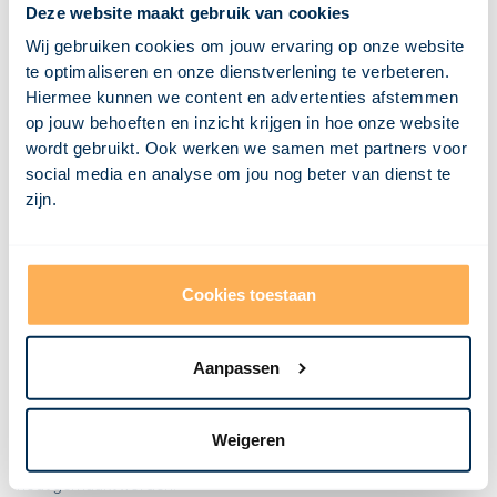
Deze website maakt gebruik van cookies
Wat is dakbedekking?
Wat is een dagkant?
Wij gebruiken cookies om jouw ervaring op onze website
Wat is een CV ketel?
Wat is een constructie?
te optimaliseren en onze dienstverlening te verbeteren.
Wat is condensatie?
Hiermee kunnen we content en advertenties afstemmen
Wat is een combinatievloer?
Wat is een casettevloer?
op jouw behoeften en inzicht krijgen in hoe onze website
Wat is een buitenspouwblad?
wordt gebruikt. Ook werken we samen met partners voor
Wat is een breedplaatvloer?
social media en analyse om jou nog beter van dienst te
Wat is een bovendorpel?
Wat is borstwering?
zijn.
Wat is een bordes?
Wat is een betonvloer?
Wat is bekisting?
Wat is een balklaag?
Cookies toestaan
Wat is een bovendorpel?
Aanpassen
Een bovendorpel is de bovenste horizontale balk in de omlijsting
van een raam- of deurkozijn. Vroeger had de bovendorpel een
dragende functie, maar tegenwoordig wordt deze functie
Weigeren
meestal overgenomen door een ontlastingsboog en latei.
Hierdoor kan een bovendorpel ook van lichtere materialen zoals
hout gemaakt worden.