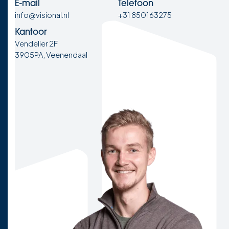
E-mail
Telefoon
info@visional.nl
+31 850163275
Kantoor
Vendelier 2F
3905PA, Veenendaal