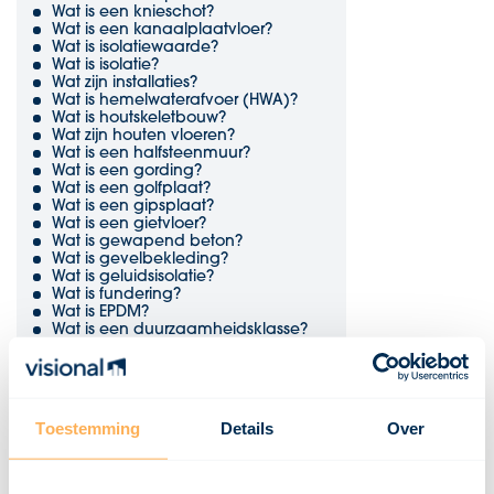
Wat is een knieschot?
Wat is een kanaalplaatvloer?
Wat is isolatiewaarde?
Wat is isolatie?
Wat zijn installaties?
Wat is hemelwaterafvoer (HWA)?
Wat is houtskeletbouw?
Wat zijn houten vloeren?
Wat is een halfsteenmuur?
Wat is een gording?
Wat is een golfplaat?
Wat is een gipsplaat?
Wat is een gietvloer?
Wat is gewapend beton?
Wat is gevelbekleding?
Wat is geluidsisolatie?
Wat is fundering?
Wat is EPDM?
Wat is een duurzaamheidsklasse?
Wat is dubbelglas?
Wat is draairichting?
Wat is draagvermogen?
Wat is een dekvloer?
Wat is een damwand?
Toestemming
Details
Over
Wat zijn dakpannen?
Wat is een dakopstand?
Wat is een dakgoot?
Wat is een dakbeschot?