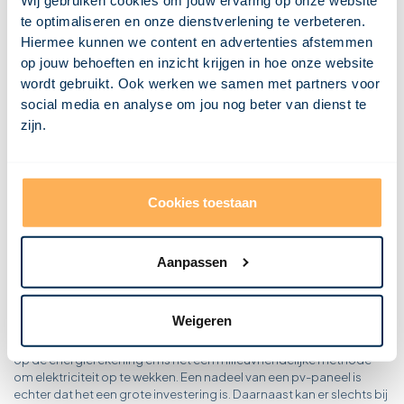
Wij gebruiken cookies om jouw ervaring op onze website
Wat is dakbedekking?
te optimaliseren en onze dienstverlening te verbeteren.
Wat is een dagkant?
Wat is een CV ketel?
Hiermee kunnen we content en advertenties afstemmen
Wat is een constructie?
op jouw behoeften en inzicht krijgen in hoe onze website
Wat is condensatie?
wordt gebruikt. Ook werken we samen met partners voor
Wat is een combinatievloer?
Wat is een casettevloer?
social media en analyse om jou nog beter van dienst te
Wat is een buitenspouwblad?
zijn.
Wat is een breedplaatvloer?
Wat is een bovendorpel?
Wat is borstwering?
Wat is een bordes?
Wat is een betonvloer?
Wat is bekisting?
Cookies toestaan
Wat is een balklaag?
Aanpassen
Wat is een PV-paneel?
Een ander woord voor pv-paneel is een zonnepaneel. Dit paneel
Weigeren
bestaat uit een groot aantal zonnecellen. Deze cellen vangen
(zon)licht op en zetten het om in elektriciteit. Zo kan men besparen
op de energierekening en is het een milieuvriendelijke methode
om elektriciteit op te wekken. Een nadeel van een pv-paneel is
echter dat het een grote investering is. Daarnaast kan er slechts bij