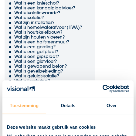
Wat is een knieschot?
Wat is een kanaalplaatvloer?
Wat is isolatiewaarde?
Wat is isolatie?
Wat zijn installaties?
Wat is hemelwaterafvoer (HWA)?
Wat is houtskeletbouw?
Wat zijn houten vloeren?
Wat is een halfsteenmuur?
Wat is een gording?
Wat is een golfplaat?
Wat is een gipsplaat?
Wat is een gietvloer?
Wat is gewapend beton?
Wat is gevelbekleding?
Wat is geluidsisolatie?
Wat is fundering?
Wat is EPDM?
Wat is een duurzaamheidsklasse?
Wat is dubbelglas?
Wat is draairichting?
Toestemming
Details
Over
Wat is draagvermogen?
Wat is een dekvloer?
Wat is een damwand?
Wat zijn dakpannen?
Wat is een dakopstand?
Deze website maakt gebruik van cookies
Wat is een dakgoot?
Wat is een dakbeschot?