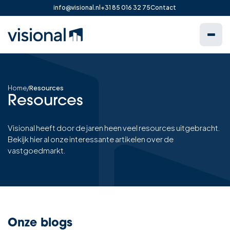
info@visional.nl
+31 85 016 32 75
Contact
Home
/
Resources
Resources
Visional heeft door de jaren heen veel resources uitgebracht.
Bekijk hier al onze interessante artikelen over de
vastgoedmarkt.
Onze blogs