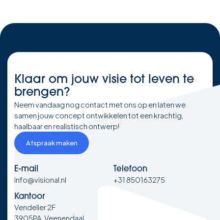
Klaar om
jouw visie
tot leven te
brengen?
Neem vandaag nog contact met ons op en laten we
samen jouw concept ontwikkelen tot een krachtig,
haalbaar en realistisch ontwerp!
Afspraak maken
E-mail
Telefoon
info@visional.nl
+31 850163275
Kantoor
Vendelier 2F
3905PA, Veenendaal