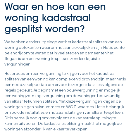
Waar en hoe kan een
woning kadastraal
gesplitst worden?
We hebben eerder uitgelegd wat het kadastraal splitsen van een
woning betekent en waarom het aantrekkelijk kan zijn. Het is echter
belangrijk om te weten dat in veel steden en gemeenten het
illegaal is om een woning te splitsen zonder de juiste
vergunningen.
Het proces om een vergunning te krijgen voor het kadastraal
splitsen van een woning kan complex en tijdrovend zijn, maar het is
een noodzakelijke stap om ervoor te zorgen dat alles volgens de
regels gebeurt. Je begint met een bouwvergunning en mogelijk
een woningvormingsvergunning om de woningen bouwkundig
van elkaar te kunnen splitsen. Met deze vergunningen krijgen de
woningen eigen huisnummers en WOZ-waardes. Het is belangrijk
om ook de installaties en nutsaansluitingen van elkaar te splitsen.
Dit is namelijk nodig om vervolgens de kadastrale splitsing te
kunnen uitvoeren. De kadastrale splitsing maakt het mogelijk de
woningen afzonderlijk van elkaar te verkopen.