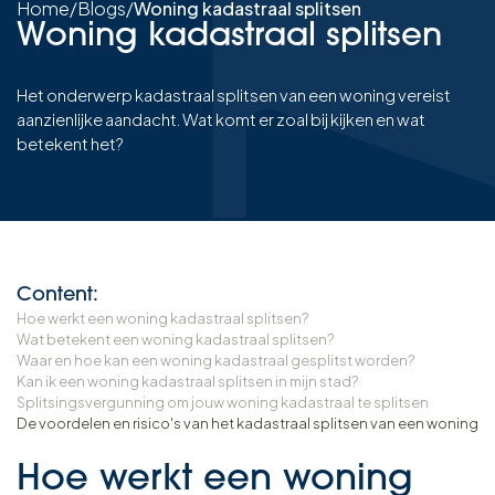
Home
/
Blogs
/
Woning kadastraal splitsen
Woning kadastraal splitsen
Het onderwerp kadastraal splitsen van een woning vereist
aanzienlijke aandacht. Wat komt er zoal bij kijken en wat
betekent het?
Content:
Hoe werkt een woning kadastraal splitsen?
Wat betekent een woning kadastraal splitsen?
Waar en hoe kan een woning kadastraal gesplitst worden?
Kan ik een woning kadastraal splitsen in mijn stad?
Splitsingsvergunning om jouw woning kadastraal te splitsen
De voordelen en risico's van het kadastraal splitsen van een woning
Hoe werkt een woning