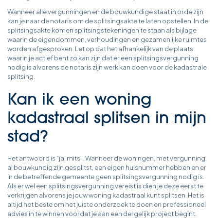
Wanneer alle vergunningen en de bouwkundige staat in orde zijn
kan je naar de notaris om de splitsingsakte te laten opstellen. In de
splitsingsakte komen splitsingstekeningen te staan als bijlage
waarin de eigendommen, verhoudingen en gezamenlijke ruimtes
worden afgesproken. Let op dat het afhankelijk van de plaats
waarin je actief bent zo kan zijn dat er een splitsingsvergunning
nodig is alvorens de notaris zijn werk kan doen voor de kadastrale
splitsing.
Kan ik een woning
kadastraal splitsen in mijn
stad?
Het antwoord is "ja, mits". Wanneer de woningen, met vergunning,
al bouwkundig zijn gesplitst, een eigen huisnummer hebben en er
in de betreffende gemeente geen splitsingsvergunning nodig is.
Als er wel een splitsingsvergunning vereist is dien je deze eerst te
verkrijgen alvorens je jouw woning kadastraal kunt splitsen. Het is
altijd het beste om het juiste onderzoek te doen en professioneel
advies in te winnen voordat je aan een dergelijk project begint.