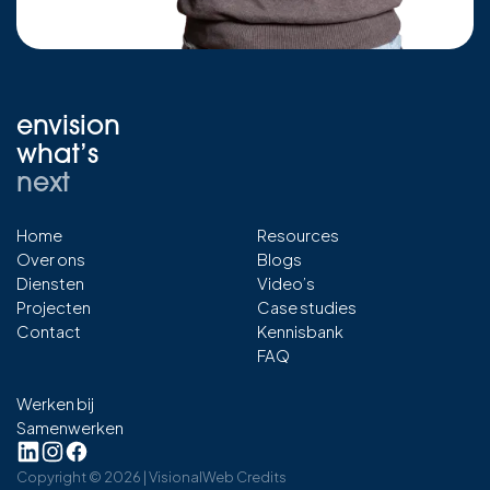
envision
what’s
next
Home
Resources
Over ons
Blogs
Diensten
Video’s
Projecten
Case studies
Contact
Kennisbank
FAQ
Werken bij
Samenwerken
Copyright ©
2026
| Visional
Web Credits