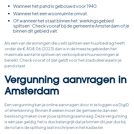
Wanneer het pand is gebouwd voor 1940.
Wanneer het een woonruimte omvat.
Of wanneer het staat binnen het ‘werkingsgebied
splitsen’. Check vooraf bij de gemeente Amsterdam of je
binnen dit gebied valt.
Als een van de woningen die u wilt splitsen een huurbedrag heeft
onder de € 808,06 (2023) dan is in de meeste gebieden het
maximale aantal te splitsen en verkoopbare huurwoningen al
bereikt. Check vooraf of dat geldt voor het stadsdeel waarin je
pand staat.
Vergunning aanvragen in
Amsterdam
Een vergunning kan je online aanvragen door in te loggen via DigiD
of eHerkenning. Binnen 8 weken moet de gemeente dan een
beslissing maken over jouw splitsingsaanvraag. Deze vergunning
is een jaar geldig, het is dus belangrijk dat je binnen dit jaar dus bij
de notaris de splitsing laat inschrijven in het kadaster.