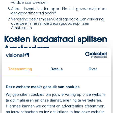
voldoen aan de eisen
Asbestinventarisatierapport: Moet uitgevoerd zijn door
een gecertificeerd bedrijf
Verklaring deelname aan Gedragscode: Een verklaring
over deelname aan de Gedragscode splitsen
Amsterdam
Kosten kadastraal splitsen
Amsterdam
De kosten voor het in behandeling nemen van een aanvraag voor
één pand bedragen in 2024 € 4.936,40. Voor elk volgend pand is
Toestemming
Details
Over
dit tarief € 3.158,20. Het proces van het aanvragen van een
splitsingsvergunning kan soms ingewikkeld lijken, maar met de
juiste documenten en voorbereiding kun je dit soepel doorlopen.
Wij helpen je graag met het realiseren van jouw splitsingsplannen.
Deze website maakt gebruik van cookies
Wil je ook weten wat het verschil is tussen een bouwkundige- en
kadastrale splitsing? Bekijk dan onze blog ‘Wat is het verschil
Wij gebruiken cookies om jouw ervaring op onze website
tussen een bouwkundige- en kadastrale splitsing van een woning?
te optimaliseren en onze dienstverlening te verbeteren.
Je kan ook altijd vrijblijvend een afspraak maken wanneer je meer
Hiermee kunnen we content en advertenties afstemmen
wilt weten wat er voor jou mogelijk is.
op jouw behoeften en inzicht krijgen in hoe onze website