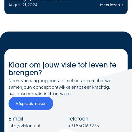
August 21, 2024
Meer lezen
Klaar om
jouw visie
tot leven te
brengen?
Neem vandaag nog contact met ons op en laten we
samen jouw concept ontwikkelen tot een krachtig,
haalbaar en realistisch ontwerp!
Afspraak maken
E-mail
Telefoon
info@visional.nl
+31 850163275