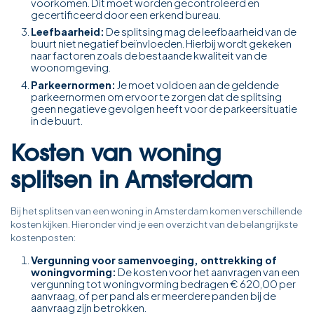
voorkomen. Dit moet worden gecontroleerd en
gecertificeerd door een erkend bureau.
Leefbaarheid:
De splitsing mag de leefbaarheid van de
buurt niet negatief beïnvloeden. Hierbij wordt gekeken
naar factoren zoals de bestaande kwaliteit van de
woonomgeving.
Parkeernormen:
Je moet voldoen aan de geldende
parkeernormen om ervoor te zorgen dat de splitsing
geen negatieve gevolgen heeft voor de parkeersituatie
in de buurt.
Kosten van woning
splitsen in Amsterdam
Bij het splitsen van een woning in Amsterdam komen verschillende
kosten kijken. Hieronder vind je een overzicht van de belangrijkste
kostenposten:
Vergunning voor samenvoeging, onttrekking of
woningvorming:
De kosten voor het aanvragen van een
vergunning tot woningvorming bedragen € 620,00 per
aanvraag, of per pand als er meerdere panden bij de
aanvraag zijn betrokken.