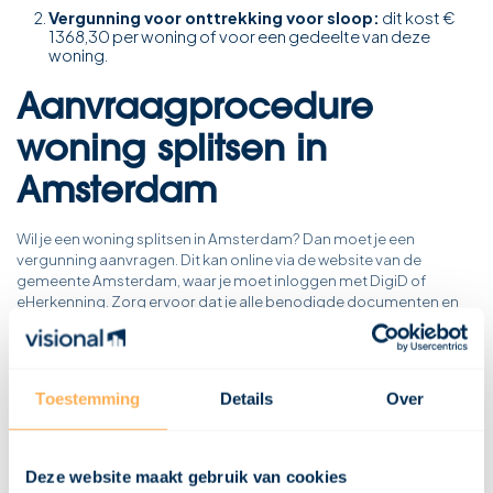
Vergunning voor onttrekking voor sloop:
dit kost €
1368,30 per woning of voor een gedeelte van deze
woning.
Aanvraagprocedure
woning splitsen in
Amsterdam
Wil je een woning splitsen in Amsterdam? Dan moet je een
vergunning aanvragen. Dit kan online via de website van de
gemeente Amsterdam, waar je moet inloggen met DigiD of
eHerkenning. Zorg ervoor dat je alle benodigde documenten en
informatie bij de hand hebt voor een vlotte afhandeling van je
aanvraag. Wanneer de aanvraag volledig is hoor je in 8 weken wat
het besluit is van de gemeente.
Toestemming
Details
Over
Conclusie
Het splitsen van een woning in Amsterdam kan een waardevolle
Deze website maakt gebruik van cookies
investering zijn, maar het is van essentieel belang om op de