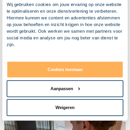
hoogte te zijn van de geldende regels en kosten. Zorg ervoor dat
Wij gebruiken cookies om jouw ervaring op onze website
je je goed laat informeren en dat je alle benodigde vergunningen
te optimaliseren en onze dienstverlening te verbeteren.
en documenten op orde hebt voordat je aan de slag gaat. Zo
Hiermee kunnen we content en advertenties afstemmen
voorkom je problemen en kun je optimaal profiteren van je
op jouw behoeften en inzicht krijgen in hoe onze website
vastgoedinvestering. Wil je weten wat de verschillen zijn tussen
een bouwkundige- en kadastrale splitsing? Bekijk dan onze blog
wordt gebruikt. Ook werken we samen met partners voor
Wat is het verschil tussen een bouwkundige- en kadastrale
social media en analyse om jou nog beter van dienst te
splitsing van een woning?
. Benieuwd wat de mogelijkheden zijn
zijn.
voor jouw pand? Plan dan vrijblijvend een afspraak in.
Cookies toestaan
Misschien vind je dit ook
Aanpassen
interessant
Bekijk al onze blogposts
Weigeren