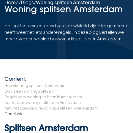
Home
/
Blogs
/
Woning splitsen Amsterdam
Woning splitsen Amsterdam
Het splitsen van een pand kan ingewikkeld zijn. Elke gemeente
heeft weer net iets andere regels.. In deze blog vertellen we
meer over een woning bouwkundig splitsen in Amsterdam
Content:
Bouwkundig splitsen Amsterdam
Wat is een woning splitsen?
Regels voor woning splitsen in Amsterdam
Kosten van woning splitsen in Amsterdam
Aanvraagprocedure woning splitsen in Amsterdam
Conclusie
Splitsen Amsterdam