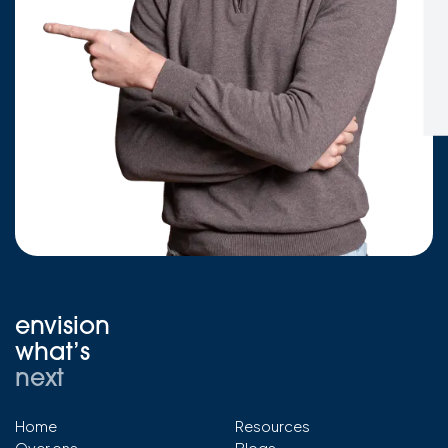
envision
what’s
next
Home
Resources
Over ons
Blogs