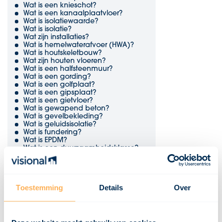
Wat is een knieschot?
Wat is een kanaalplaatvloer?
Wat is isolatiewaarde?
Wat is isolatie?
Wat zijn installaties?
Wat is hemelwaterafvoer (HWA)?
Wat is houtskeletbouw?
Wat zijn houten vloeren?
Wat is een halfsteenmuur?
Wat is een gording?
Wat is een golfplaat?
Wat is een gipsplaat?
Wat is een gietvloer?
Wat is gewapend beton?
Wat is gevelbekleding?
Wat is geluidsisolatie?
Wat is fundering?
Wat is EPDM?
Wat is een duurzaamheidsklasse?
Wat is dubbelglas?
Wat is draairichting?
Wat is draagvermogen?
Wat is een dekvloer?
Toestemming
Details
Over
Wat is een damwand?
Wat zijn dakpannen?
Wat is een dakopstand?
Wat is een dakgoot?
Wat is een dakbeschot?