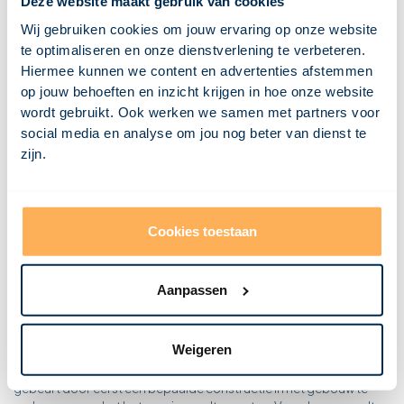
Deze website maakt gebruik van cookies
Wat is dakbedekking?
Wat is een dagkant?
Wij gebruiken cookies om jouw ervaring op onze website
Wat is een CV ketel?
te optimaliseren en onze dienstverlening te verbeteren.
Wat is een constructie?
Wat is condensatie?
Hiermee kunnen we content en advertenties afstemmen
Wat is een combinatievloer?
op jouw behoeften en inzicht krijgen in hoe onze website
Wat is een casettevloer?
wordt gebruikt. Ook werken we samen met partners voor
Wat is een buitenspouwblad?
Wat is een breedplaatvloer?
social media en analyse om jou nog beter van dienst te
Wat is een bovendorpel?
zijn.
Wat is borstwering?
Wat is een bordes?
Wat is een betonvloer?
Wat is bekisting?
Wat is een balklaag?
Cookies toestaan
Wat is een betonvloer?
Aanpassen
Een betonvloer is een type vloer dat vervaardigd wordt uit beton,
dat samengesteld is uit een combinatie van cement, water en
toeslagmateriaal, zoals bijvoorbeeld grind.
Weigeren
Een betonvloer wordt ter plaatse op de locatie vervaardigd. Dit
gebeurt door eerst een bepaalde constructie in het gebouw te