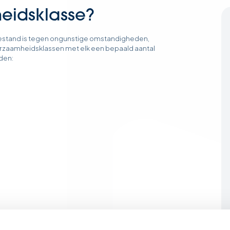
eidsklasse?
estand is tegen ongunstige omstandigheden,
uurzaamheidsklassen met elk een bepaald aantal
den: