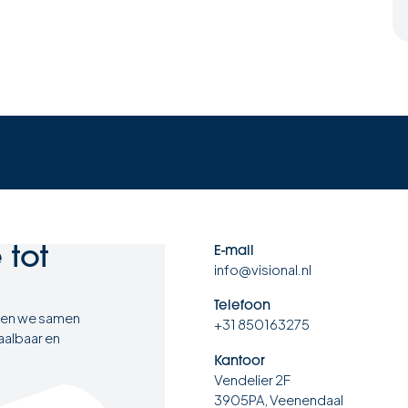
e
tot
E-mail
info@visional.nl
Telefoon
ten we samen
+31 850163275
aalbaar en
Kantoor
Vendelier 2F
3905PA, Veenendaal