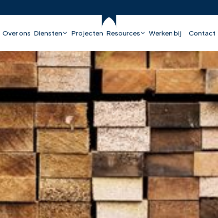
Over ons
Diensten
Projecten
Resources
Werken bij
Contact