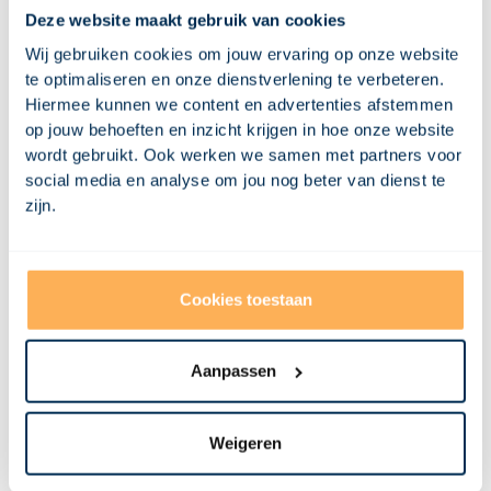
Deze website maakt gebruik van cookies
Wij gebruiken cookies om jouw ervaring op onze website
te optimaliseren en onze dienstverlening te verbeteren.
Rick van de Steeg
Hiermee kunnen we content en advertenties afstemmen
Projectleider en eigenaar
op jouw behoeften en inzicht krijgen in hoe onze website
+31 6 460 462 70
wordt gebruikt. Ook werken we samen met partners voor
rick.vds@visional.nl
social media en analyse om jou nog beter van dienst te
zijn.
Afspraak maken
Cookies toestaan
Misschien vind je dit ook
interessant
Aanpassen
Bekijk al onze case studies
Weigeren