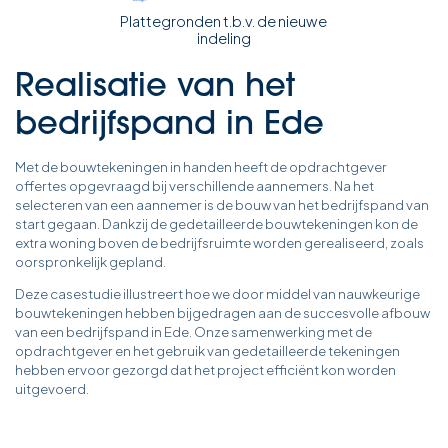
Plattegronden t.b.v. de nieuwe
indeling
Realisatie van het
bedrijfspand in Ede
Met de bouwtekeningen in handen heeft de opdrachtgever
offertes opgevraagd bij verschillende aannemers. Na het
selecteren van een aannemer is de bouw van het bedrijfspand van
start gegaan. Dankzij de gedetailleerde bouwtekeningen kon de
extra woning boven de bedrijfsruimte worden gerealiseerd, zoals
oorspronkelijk gepland.
Deze casestudie illustreert hoe we door middel van nauwkeurige
bouwtekeningen hebben bijgedragen aan de succesvolle afbouw
van een bedrijfspand in Ede. Onze samenwerking met de
opdrachtgever en het gebruik van gedetailleerde tekeningen
hebben ervoor gezorgd dat het project efficiënt kon worden
uitgevoerd.