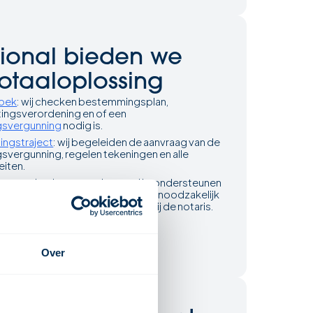
isional bieden we
otaaloplossing
oek
: wij checken bestemmingsplan,
tingsverordening en of een
ngsvergunning
nodig is.
ingstraject
: wij begeleiden de aanvraag van de
gsvergunning, regelen tekeningen en alle
eiten.
ion: zodra de vergunning rond is, ondersteunen
de bouwkundige aanpassingen die noodzakelijk
regelen we de juridische splitsing bij de notaris.
w splitsingsproject
Over