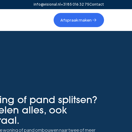
info@visional.nl
+31 85 016 32 75
Contact
Afspraak maken
ing of pand splitsen?
elen alles, ook
raal.
dige woning of pand ombouwen naar twee of meer