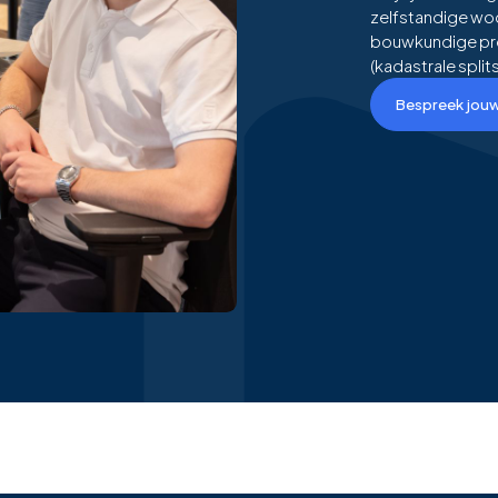
zelfstandige woo
bouwkundige proc
(kadastrale splits
Bespreek jouw