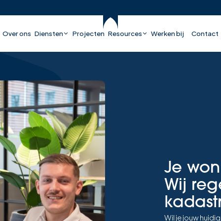
Over ons
Diensten
Projecten
Resources
Werken bij
Contact
Je won
Wij reg
kadast
Wil je jouw hui