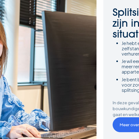
Split
zijn 
situat
Je hebt
zelfstan
verhure
Je wil 
meer re
appart
Je bent 
voor zow
splitsin
In deze geval
bouwkundige s
gaat en welk
Meer over