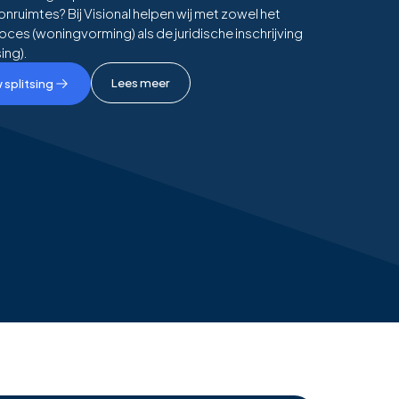
nruimtes? Bij Visional helpen wij met zowel het
es (woningvorming) als de juridische inschrijving
ing).
Lees meer
 splitsing