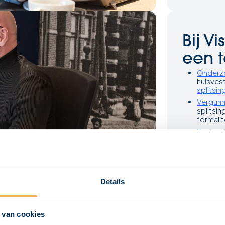
Bij V
een t
Onderz
huisves
splitsi
Vergunn
splitsin
formalit
Realisat
we bij 
zijn en 
Start jou
Details
 van cookies