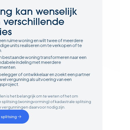
sing kan wenselijk
in verschillende
ies
 een ruime woning en wilt twee of meerdere
dige units realiseren om te verkopen of te
n.
een bestaande woning transformeren naar een
ndabele indeling met meerdere
ementen.
belegger of ontwikkelaar en zoekt een partner
el vergunning als uitvoering van een
gsproject.
len is het belangrijk om te weten of het om
plitsing (woningvorming) of kadastrale splitsing
e vergunningen daarvoor nodig zijn.
 splitsing