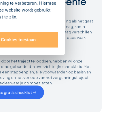
 enkele gemeente
ening te verbeteren. Hiermee
ze website wordt gebruikt.
tzelfde
 te zijn.
e hanteert eigen wet- en regelgeving als het gaat
en van woningen. Wat in Rotterdam mag, kan in
rboden zijn, en de regels in Den Haag verschillen
k van die in Utrecht. Dat maakt het proces vaak
Cookies toestaan
overzichtelijk. Tot nu.
op de regels
 door het traject te loodsen, hebben wij onze
 stad gebundeld in overzichtelijke checklists. Met
 een stappenplan, alle voorwaarden op basis van
eving en het verloop van het vergunningstraject.
ecies waar je op moet letten.
e gratis checklist