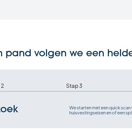
een pand volgen we een helde
 2
Stap 3
We starten met een quick scan 
zoek
huisvestingseisen en of een spl