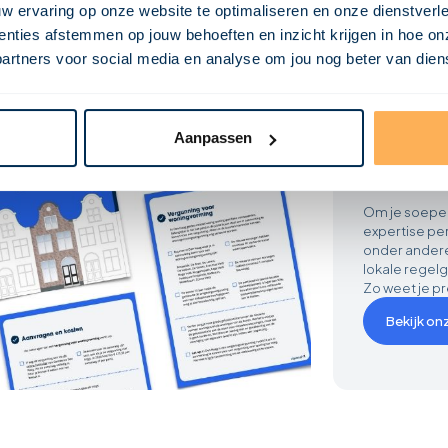
Geen
w ervaring op onze website te optimaliseren en onze dienstverl
nties afstemmen op jouw behoeften en inzicht krijgen in hoe on
is he
ners voor social media en analyse om jou nog beter van dienst
Elke gemeent
om het splits
Amsterdam ve
weer wezenlij
Aanpassen
complex en on
‍Direct grip 
‍Om je soepel
expertise per
onder andere
lokale regelg
Zo weet je pr
Bekijk onz