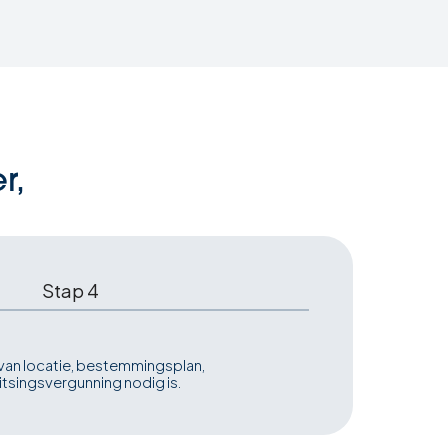
r,
Stap 4
van locatie, bestemmingsplan,
itsingsvergunning nodig is.