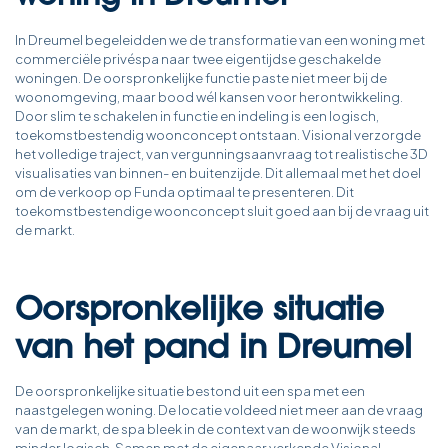
In Dreumel begeleidden we de transformatie van een woning met
commerciële privéspa naar twee eigentijdse geschakelde
woningen. De oorspronkelijke functie paste niet meer bij de
woonomgeving, maar bood wél kansen voor herontwikkeling.
Door slim te schakelen in functie en indeling is een logisch,
toekomstbestendig woonconcept ontstaan. Visional verzorgde
het volledige traject, van vergunningsaanvraag tot realistische 3D
visualisaties van binnen- en buitenzijde. Dit allemaal met het doel
om de verkoop op Funda optimaal te presenteren. Dit
toekomstbestendige woonconcept sluit goed aan bij de vraag uit
de markt.
Oorspronkelijke situatie
van het pand in Dreumel
De oorspronkelijke situatie bestond uit een spa met een
naastgelegen woning. De locatie voldeed niet meer aan de vraag
van de markt, de spa bleek in de context van de woonwijk steeds
minder logisch. Samen met de eigenaar verkende Visional