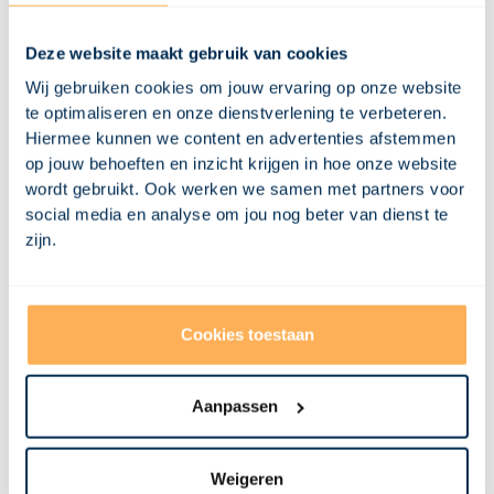
duurzame geschakelde
Deze website maakt gebruik van cookies
woningen
Wij gebruiken cookies om jouw ervaring op onze website
te optimaliseren en onze dienstverlening te verbeteren.
Dit project resulteerde in een goedgekeurde vergunning voor
Hiermee kunnen we content en advertenties afstemmen
twee moderne geschakelde woningen, elk met een eigen garage.
op jouw behoeften en inzicht krijgen in hoe onze website
De nieuwe invulling is niet alleen passend bij de omgeving, maar
ook toekomstbestendig in gebruik en uitstraling. Dankzij een
wordt gebruikt. Ook werken we samen met partners voor
zorgvuldige aanpak en duidelijke communicatie tussen alle
social media en analyse om jou nog beter van dienst te
partijen is een verouderde spa getransformeerd tot duurzame
zijn.
woonruimte, precies waar de markt behoefte aan heeft. Wil je
meer weten over onze transformaties? Bekijk dan dit project:
Herontwikkeling van Heilig Hartkerk naar Luxe Appartementen in
Boxtel | Visional
Cookies toestaan
Misschien vind je dit ook
Aanpassen
interessant
Weigeren
Bekijk al onze projecten