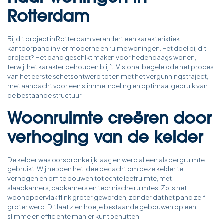
Rotterdam
Bij dit project in Rotterdam verandert een karakteristiek
kantoorpand in vier moderne en ruime woningen. Het doel bij dit
project? Het pand geschikt maken voor hedendaags wonen,
terwijl het karakter behouden blijft. Visional begeleidde het proces
van het eerste schetsontwerp tot en met het vergunningstraject,
met aandacht voor een slimme indeling en optimaal gebruik van
de bestaande structuur.
Woonruimte creëren door
verhoging van de kelder
De kelder was oorspronkelijk laag en werd alleen als bergruimte
gebruikt. Wij hebben het idee bedacht om deze kelder te
verhogen en om te bouwen tot echte leefruimte, met
slaapkamers, badkamers en technische ruimtes. Zo is het
woonoppervlak flink groter geworden, zonder dat het pand zelf
groter werd. Dit laat zien hoe je bestaande gebouwen op een
slimme en efficiënte manier kunt benutten.