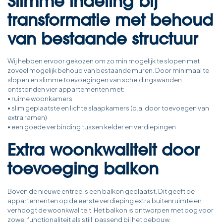
Slimme indeling bij
transformatie met behoud
van bestaande structuur
Wij hebben ervoor gekozen om zo min mogelijk te slopen met
zoveel mogelijk behoud van bestaande muren. Door minimaal te
slopen en slimme toevoegingen van scheidingswanden
ontstonden vier appartementen met:
• ruime woonkamers
• slim geplaatste en lichte slaapkamers (o.a. door toevoegen van
extra ramen)
• een goede verbinding tussen kelder en verdiepingen
Extra woonkwaliteit door
toevoeging balkon
Boven de nieuwe entree is een balkon geplaatst. Dit geeft de
appartementen op de eerste verdieping extra buitenruimte en
verhoogt de woonkwaliteit. Het balkon is ontworpen met oog voor
zowel functionaliteit als stijl, passend bij het gebouw.