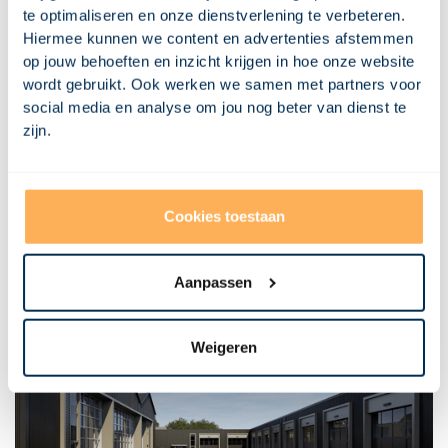
vooral rondom de nieuwe entree. Dankzij deze aanpak verliep het
te optimaliseren en onze dienstverlening te verbeteren.
hele proces zonder problemen, en kan de verbouwing binnenkort
Hiermee kunnen we content en advertenties afstemmen
van start gaan. Ben je benieuwd naar een van onze andere
transformaties? Lees dan:
Vastgoedtransformatie: bedrijfspand
op jouw behoeften en inzicht krijgen in hoe onze website
met bovenwoning naar 4 appartementen in Veenendaal | Visional
wordt gebruikt. Ook werken we samen met partners voor
social media en analyse om jou nog beter van dienst te
zijn.
Misschien vind je dit ook
interessant
Cookies toestaan
Bekijk al onze projecten
Aanpassen
Weigeren