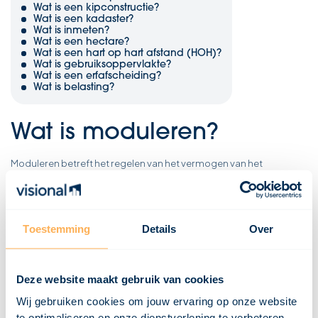
Wat is een kipconstructie?
Wat is een kadaster?
Wat is inmeten?
Wat is een hectare?
Wat is een hart op hart afstand (HOH)?
Wat is gebruiksoppervlakte?
Wat is een erfafscheiding?
Wat is belasting?
Wat is moduleren?
Moduleren betreft het regelen van het vermogen van het
ketelvormige van een verwarmingsinstallatie. Hierbij wordt
gekeken naar de werkelijke kamertemperatuur en de gewenste
kamertemperatuur.
Door modulatie wordt de brander in de ketel op het juiste moment
Toestemming
Details
Over
en in de juiste mate geactiveerd. Hierdoor wordt de werkelijke
kamertemperatuur en de gewenste kamertemperatuur in balans
gebracht.
Deze website maakt gebruik van cookies
Wij gebruiken cookies om jouw ervaring op onze website
te optimaliseren en onze dienstverlening te verbeteren.