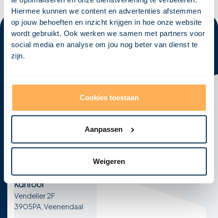
Hiermee kunnen we content en advertenties afstemmen
op jouw behoeften en inzicht krijgen in hoe onze website
wordt gebruikt. Ook werken we samen met partners voor
social media en analyse om jou nog beter van dienst te
zijn.
Klaar om
jouw visie
tot leven te
brengen?
Neem vandaag nog contact met ons op en laten we
Cookies toestaan
samen jouw concept ontwikkelen tot een krachtig,
haalbaar en realistisch ontwerp!
Aanpassen
Afspraak maken
E-mail
Telefoon
Weigeren
info@visional.nl
+31 850163275
Kantoor
Vendelier 2F
3905PA, Veenendaal