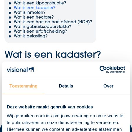
Wat is een kipconstructie?
Wat is een kadaster?
Wat is inmeten?
Wat is een hectare?
Wat is een hart op hart afstand (HOH)?
Wat is gebruiksoppervlakte?
Wat is een erfafscheiding?
Wat is belasting?
Wat is een kadaster?
Het kadaster is een organisatie die registers bijhoudt van
onroerend goed. Dit omvat bijvoorbeeld informatie over de
locatie, eigendom en verkoopprijs van percelen. De kadastrale
kaart is een visuele representatie van deze informatie, met de
Toestemming
Details
Over
grenzen en perceelnummers van percelen weergegeven. Om
toegang te krijgen tot de kadastrale kaart van een specifiek
perceel, moet deze worden opgevraagd bij het kadaster.
Deze website maakt gebruik van cookies
Wij gebruiken cookies om jouw ervaring op onze website
te optimaliseren en onze dienstverlening te verbeteren.
Hiermee kunnen we content en advertenties afstemmen