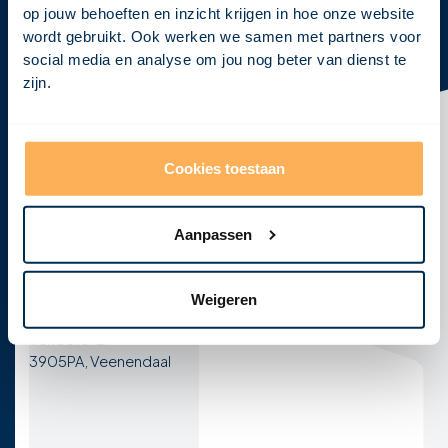
op jouw behoeften en inzicht krijgen in hoe onze website
wordt gebruikt. Ook werken we samen met partners voor
social media en analyse om jou nog beter van dienst te
Klaar om
jouw visie
tot leven te
zijn.
brengen?
Neem vandaag nog contact met ons op en laten we
samen jouw concept ontwikkelen tot een krachtig,
Cookies toestaan
haalbaar en realistisch ontwerp!
Afspraak maken
Aanpassen
E-mail
Telefoon
info@visional.nl
+31 850163275
Weigeren
Kantoor
Vendelier 2F
3905PA, Veenendaal