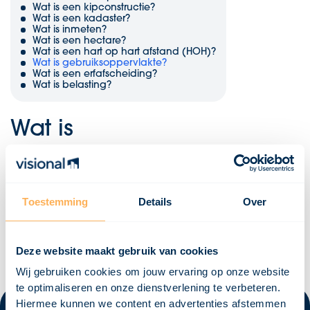
Wat is een kipconstructie?
Wat is een kadaster?
Wat is inmeten?
Wat is een hectare?
Wat is een hart op hart afstand (HOH)?
Wat is gebruiksoppervlakte?
Wat is een erfafscheiding?
Wat is belasting?
Wat is
gebruiksoppervlakte?
De gebruikersoppervlakte is het oppervlak van de vloer dat
daadwerkelijk gebruikt kan worden, zonder de aanwezigheid van
Toestemming
Details
Over
grote, vaste objecten. Dit wordt vastgesteld volgens de richtlijnen
van NEN 2580, welke als basis gelden voor het meten van de
gebruikersoppervlakte volgens artikel 1 van het Bouwbesluit.
Deze website maakt gebruik van cookies
Wij gebruiken cookies om jouw ervaring op onze website
te optimaliseren en onze dienstverlening te verbeteren.
Hiermee kunnen we content en advertenties afstemmen