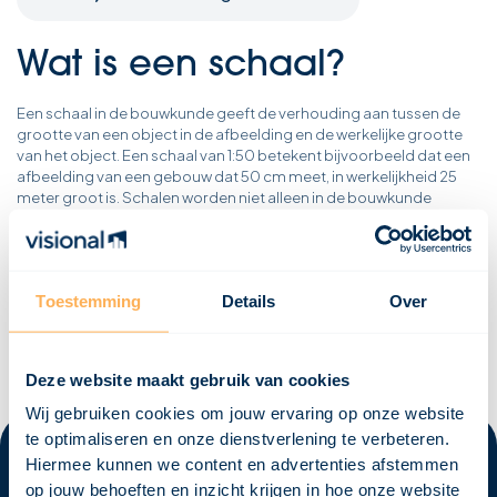
Wat is een schaal?
Een schaal in de bouwkunde geeft de verhouding aan tussen de
grootte van een object in de afbeelding en de werkelijke grootte
van het object. Een schaal van 1:50 betekent bijvoorbeeld dat een
afbeelding van een gebouw dat 50 cm meet, in werkelijkheid 25
meter groot is. Schalen worden niet alleen in de bouwkunde
gebruikt, maar ook bijvoorbeeld op landkaarten. Een voorbeeld
van een schaal op een landkaart kan zijn 1:500.000, wat betekent
dat één centimeter op de kaart 5 kilometer in werkelijkheid
voorstelt. In de meeste bouwtekeningen wordt echter geen schaal
Toestemming
Details
Over
groter dan 1:1.000 gebruikt.
Deze website maakt gebruik van cookies
Wij gebruiken cookies om jouw ervaring op onze website
te optimaliseren en onze dienstverlening te verbeteren.
Hiermee kunnen we content en advertenties afstemmen
op jouw behoeften en inzicht krijgen in hoe onze website