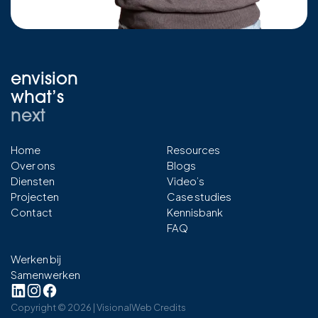
envision
what’s
next
Home
Resources
Over ons
Blogs
Diensten
Video’s
Projecten
Case studies
Contact
Kennisbank
FAQ
Werken bij
Samenwerken
Copyright ©
2026
| Visional
Web Credits