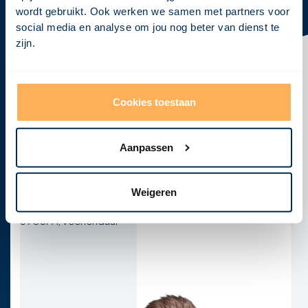
wordt gebruikt. Ook werken we samen met partners voor
Klaar om
jouw visie
tot leven te
social media en analyse om jou nog beter van dienst te
zijn.
brengen?
Neem vandaag nog contact met ons op en laten we
samen jouw concept ontwikkelen tot een krachtig,
haalbaar en realistisch ontwerp!
Cookies toestaan
Afspraak maken
Aanpassen
E-mail
Telefoon
info@visional.nl
+31 850163275
Kantoor
Weigeren
Vendelier 2F
3905PA, Veenendaal