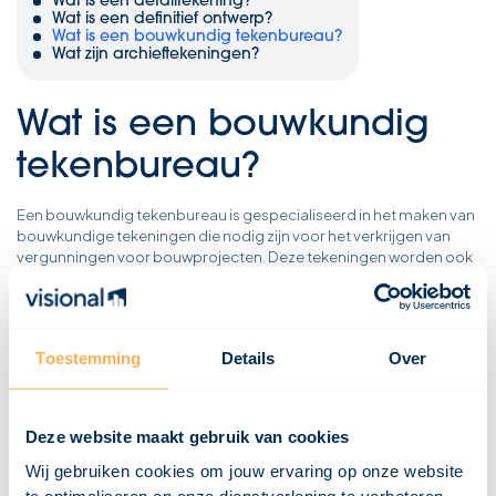
Wat is een detailtekening?
Wat is een definitief ontwerp?
Wat is een bouwkundig tekenbureau?
Wat zijn archieftekeningen?
Wat is een bouwkundig
tekenbureau?
Een bouwkundig tekenbureau is gespecialiseerd in het maken van
bouwkundige tekeningen die nodig zijn voor het verkrijgen van
vergunningen voor bouwprojecten. Deze tekeningen worden ook
wel vergunningstekeningen genoemd. Het bureau kan je vanaf het
begin van het project tot en met de vergunningsaanvraag
ondersteunen.
De tekeningen kunnen zowel in 2D als 3D worden gemaakt,
Toestemming
Details
Over
afhankelijk van de wensen en behoeften van de opdrachtgever. De
gemeente beoordeelt aan de hand van deze tekeningen of de
plannen voldoen aan het bestemmingsplan.
Deze website maakt gebruik van cookies
Wij gebruiken cookies om jouw ervaring op onze website