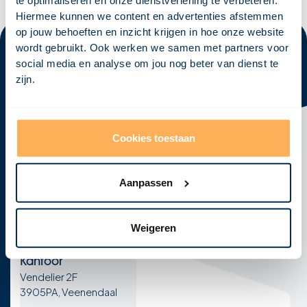
te optimaliseren en onze dienstverlening te verbeteren.
Hiermee kunnen we content en advertenties afstemmen
op jouw behoeften en inzicht krijgen in hoe onze website
wordt gebruikt. Ook werken we samen met partners voor
social media en analyse om jou nog beter van dienst te
zijn.
Klaar om
jouw visie
tot leven te
brengen?
Neem vandaag nog contact met ons op en laten we
Cookies toestaan
samen jouw concept ontwikkelen tot een krachtig,
haalbaar en realistisch ontwerp!
Aanpassen
Afspraak maken
E-mail
Telefoon
Weigeren
info@visional.nl
+31 850163275
Kantoor
Vendelier 2F
3905PA, Veenendaal