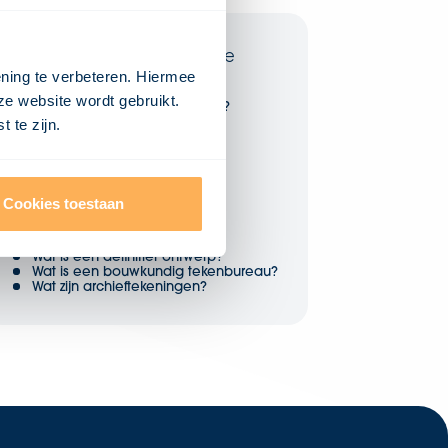
Artikelen in deze categorie
ening te verbeteren. Hiermee
Wat is een werktekening?
ze website wordt gebruikt.
Wat is een voorlopig ontwerp?
Wat is een situatietekening?
 te zijn.
Wat is een schetsontwerp?
Wat is een schaal?
Wat is een revisietekening?
Wat is een renvooi?
Wat is ontwerpen?
Cookies toestaan
Wat is een doorsnede?
Wat is digitalisering?
Wat is een detailtekening?
Wat is een definitief ontwerp?
Wat is een bouwkundig tekenbureau?
Wat zijn archieftekeningen?