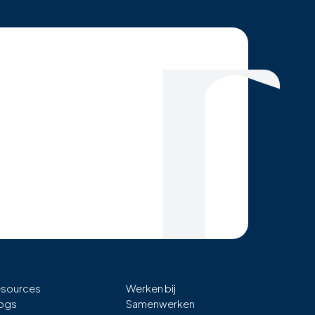
sources
Werken bij
ogs
Samenwerken