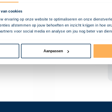
?
 van cookies
zicht te geven in de verschillende hoogten en
w ervaring op onze website te optimaliseren en onze dienstverl
oorsnede altijd verticaal en kan deze worden
nties afstemmen op jouw behoeften en inzicht krijgen in hoe on
de constructie toont over de lengte en een
ners voor social media en analyse om jou nog beter van dienst
edte.
Aanpassen