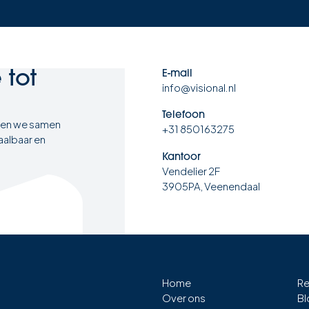
e
tot
E-mail
info@visional.nl
Telefoon
ten we samen
+31 850163275
aalbaar en
Kantoor
Vendelier 2F
3905PA, Veenendaal
Home
Re
Over ons
Bl