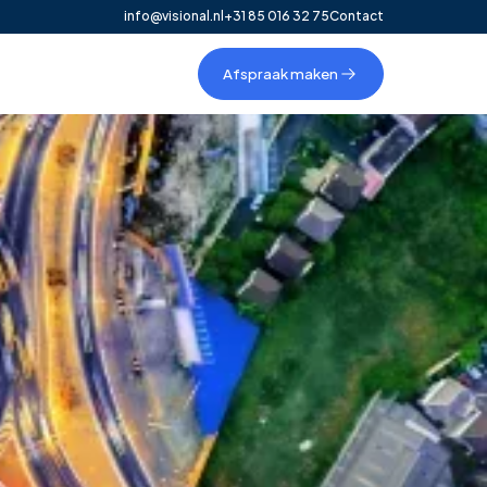
info@visional.nl
+31 85 016 32 75
Contact
Afspraak maken