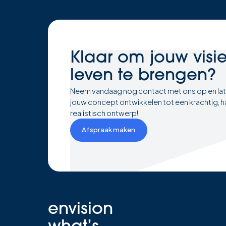
Klaar om
jouw visi
leven te brengen?
Neem vandaag nog contact met ons op en la
jouw concept ontwikkelen tot een krachtig, h
realistisch ontwerp!
Afspraak maken
envision