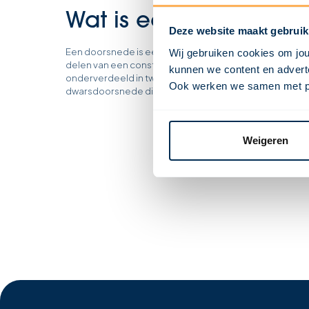
Wat is een doorsnede
Deze website maakt gebruik
Een doorsnede is een lijn die wordt getekend om een in
Wij gebruiken cookies om jou
delen van een constructie. In bouwtekeningen is een d
kunnen we content en adverte
onderverdeeld in twee typen: een langsdoorsnede die 
Ook werken we samen met part
dwarsdoorsnede die de constructie toont over de bre
Weigeren