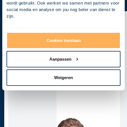
wordt gebruikt. Ook werken we samen met partners voor
Klaar om
jouw visie
tot leven te
social media en analyse om jou nog beter van dienst te
brengen?
zijn.
Neem vandaag nog contact met ons op en laten we
samen jouw concept ontwikkelen tot een krachtig,
haalbaar en realistisch ontwerp!
Cookies toestaan
Afspraak maken
Aanpassen
E-mail
Telefoon
info@visional.nl
+31 850163275
Kantoor
Weigeren
Vendelier 2F
3905PA, Veenendaal