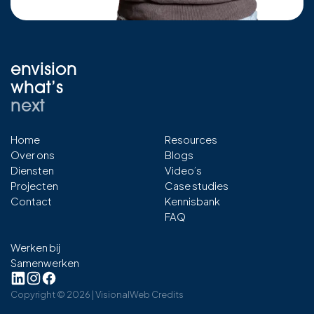
envision
what’s
next
Home
Resources
Over ons
Blogs
Diensten
Video’s
Projecten
Case studies
Contact
Kennisbank
FAQ
Werken bij
Samenwerken
Copyright ©
2026
| Visional
Web Credits