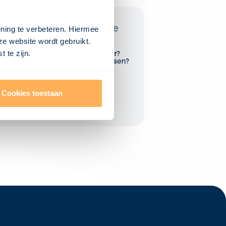
Artikelen in deze categorie
ening te verbeteren. Hiermee
ze website wordt gebruikt.
Wat is een stelpost?
 te zijn.
Wat is een projectontwikkelaar?
Wat is een programma van eisen?
Wat is een bouwproces?
Wat zijn bouwmethoden?
Wat is bouwfysicia?
Wat is bestek?
Cookies toestaan
Wat doet een architect?
Wat doet een aannemer?