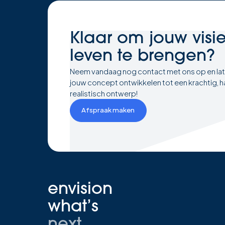
Klaar om
jouw visi
leven te brengen?
Neem vandaag nog contact met ons op en la
jouw concept ontwikkelen tot een krachtig, h
realistisch ontwerp!
Afspraak maken
envision
what’s