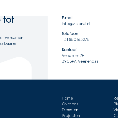
e
tot
E-mail
info@visional.nl
Telefoon
ten we samen
+31 850163275
aalbaar en
Kantoor
Vendelier 2F
3905PA, Veenendaal
Home
Re
Over ons
Bl
Diensten
Vi
Projecten
Ca