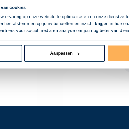
t?
 van cookies
w ervaring op onze website te optimaliseren en onze dienstverl
n een bouwproject en heeft diverse taken,
nties afstemmen op jouw behoeften en inzicht krijgen in hoe on
ners voor social media en analyse om jou nog beter van dienst
n van deze ontwerpen.
ept, om ervoor te zorgen dat het ontwerp
Aanpassen
ect' te dragen. Alleen degenen die zijn
tel voeren en worden erkend als officiële