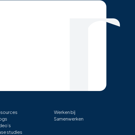
sources
Werken bij
ogs
Samenwerken
deo’s
se studies