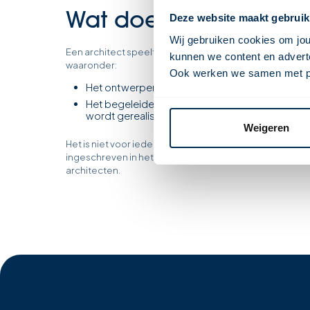
Wat doet een architec
Deze website maakt gebruik
Wij gebruiken cookies om jou
Een architect speelt een cruciale rol bij het starten va
kunnen we content en adverte
waaronder:
Ook werken we samen met part
Het ontwerpen van gebouwen en het uittekene
Het begeleiden van de uitwerking van het conc
wordt gerealiseerd zoals bedoeld.
Weigeren
Het is niet voor iedereen toegestaan om de titel 'archit
ingeschreven in het Architectenregister mogen deze ti
architecten.