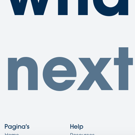
what
next
Pagina's
Help
Home
Resources