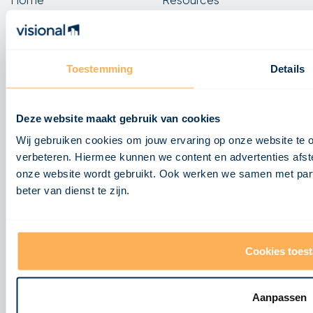
Over ons
Blogs
Diensten
Video's
Projecten
Case studies
Contact
Kennisbank
Toestemming
Details
FAQ
Deze website maakt gebruik van cookies
Samenwerken
Labels
Werken bij
Wij gebruiken cookies om jouw ervaring op onze website te o
Visional Design
Samenwerken
verbeteren. Hiermee kunnen we content en advertenties afst
Visional Projects
onze website wordt gebruikt. Ook werken we samen met part
beter van dienst te zijn.
Visional Control
Cookies toes
Aanpassen
@
2026
Visional