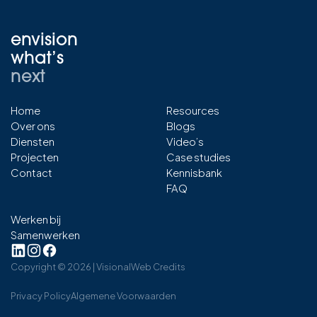
envision
what’s
next
Home
Resources
Over ons
Blogs
Diensten
Video’s
Projecten
Case studies
Contact
Kennisbank
FAQ
Werken bij
Samenwerken
Copyright ©
2026
| Visional
Web Credits
Privacy Policy
Algemene Voorwaarden