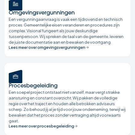
Omgevingsvergunningen
Een vergunningaanvraag is vaak een tijdrovend en technisch
proces. Gemeentelijke eisen veranderen en procedures zijn
complex. Visional fungeert als jouw deskundige
tussenpersoon. Wij spreken de taal van de gemeente, leveren
de juiste documentatie aan en bewaken de voortgang.
Lees meer over omgevingsvergunningen
Procesbegeleiding
Een soepel project ontstaat niet vanzelf, maar vergt strakke
aansturing en constant overzicht. Wij pakken de volledige
regie over het traject en houden alle betrokken adviseurs
scherp. Zo behoud jij al je tijd voor jouw onderneming, terwijl wij
bewaken dat het proces zonder vertraging altijd voorwaarts
gaat.
Lees meer over procesbegeleiding