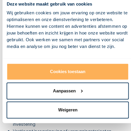
Deze website maakt gebruik van cookies
vastgoedproject te starten?
Wij gebruiken cookies om jouw ervaring op onze website te
Neem contact op
optimaliseren en onze dienstverlening te verbeteren.
Hiermee kunnen we content en advertenties afstemmen op
jouw behoeften en inzicht krijgen in hoe onze website wordt
gebruikt. Ook werken we samen met partners voor social
media en analyse om jou nog beter van dienst te zijn.
Cookies toestaan
Wanneer is haalbaarheidsadvies
interessant voor jou?
Aanpassen
Onze diensten op het gebied van ontwikkeling en vergunningen
zijn bij uitstek geschikt wanneer je grip wilt krijgen op de
haalbaarheid en voortgang van je vastgoedplannen. Bijvoorbeeld
als je:
Weigeren
Een vastgoed idee wil toetsen vóór aankoop of
investering