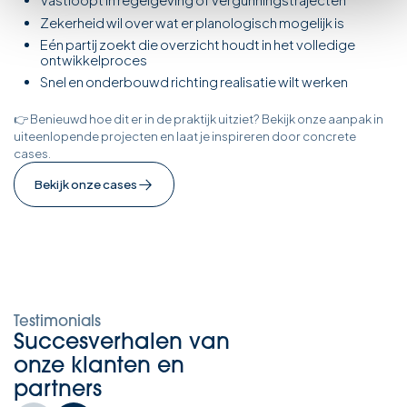
Vastloopt in regelgeving of vergunningstrajecten
Zekerheid wil over wat er planologisch mogelijk is
Eén partij zoekt die overzicht houdt in het volledige
ontwikkelproces
Snel en onderbouwd richting realisatie wilt werken
👉 Benieuwd hoe dit er in de praktijk uitziet? Bekijk onze aanpak in
uiteenlopende projecten en laat je inspireren door concrete
cases.
Bekijk onze cases
Testimonials
Succesverhalen van
onze klanten en
partners