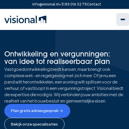
info@visional.nl
+31 85 016 32 75
Contact
Ontwikkeling en vergunningen:
van idee tot realiseerbaar plan
Vastgoedontwikkeling biedt kansen, maar brengt ook
complexe wet- en regelgeving met zich mee. Of je nu een
pand wilt herontwikkelen, een woning wilt splitsen voor de
verhuur, of vastloopt in een vergunningstraject: Visional biedt
de expertise die nodig is. Wij verbinden jouw ambities met de
realiteit van het bouwbesluit en gemeentelijke eisen.
Plan gratis adviesgesprek
Bekijk onze specialisaties