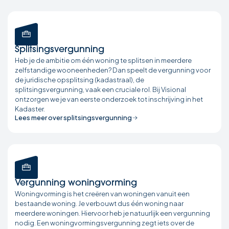
Splitsingsvergunning
Heb je de ambitie om één woning te splitsen in meerdere
zelfstandige wooneenheden? Dan speelt de vergunning voor
de juridische opsplitsing (kadastraal), de
splitsingsvergunning, vaak een cruciale rol. Bij Visional
ontzorgen we je van eerste onderzoek tot inschrijving in het
Kadaster.
Lees meer over splitsingsvergunning
Vergunning woningvorming
Woningvorming is het creëren van woningen vanuit een
bestaande woning. Je verbouwt dus één woning naar
meerdere woningen. Hiervoor heb je natuurlijk een vergunning
nodig. Een woningvormingsvergunning zegt iets over de