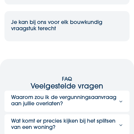
Je kan bij ons voor elk bouwkundig
vraagstuk terecht
FAQ
Veelgestelde vragen
Waarom zou ik de vergunningsaanvraag
aan jullie overlaten?
Omdat het aanvragen van vergunningen vaak een
ingewikkeld en taai proces is. Wij spreken de taal van de
Wat komt er precies kijken bij het splitsen
gemeente en weten exact welke documenten nodig zijn.
van een woning?
Door dit strak te regelen, voorkomen we onnodige