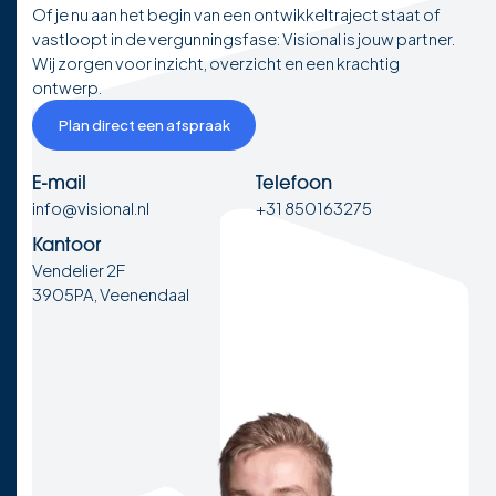
Of je nu aan het begin van een ontwikkeltraject staat of
vastloopt in de vergunningsfase: Visional is jouw partner.
Wij zorgen voor inzicht, overzicht en een krachtig
ontwerp.
Plan direct een afspraak
E-mail
Telefoon
info@visional.nl
+31 850163275
Kantoor
Vendelier 2F
3905PA, Veenendaal