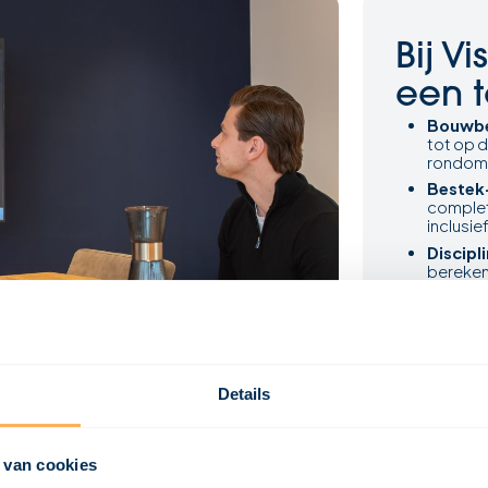
Bij V
een t
Bouwbe
tot op d
rondom v
Bestek
complet
inclusie
Discipl
berekeni
naadloo
Plan grat
Details
Geen
 van cookies