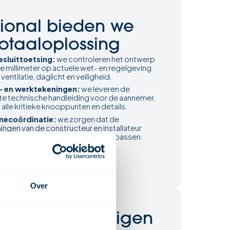
isional bieden we
otaaloplossing
sluittoetsing:
we controleren het ontwerp
e millimeter op actuele wet- en regelgeving
entilatie, daglicht en veiligheid.
- en werktekeningen:
we leveren de
e technische handleiding voor de aannemer,
f alle kritieke knooppunten en details.
inecoördinatie:
we zorgen dat de
ngen van de constructeur en installateur
s in het bouwkundige tekenwerk passen.
is adviesgesprek
Over
 ruimte voor eigen