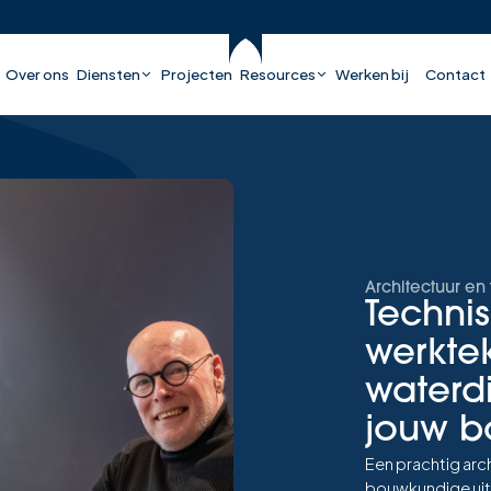
Over ons
Diensten
Projecten
Resources
Werken bij
Contact
Architectuur en
Techni
werkte
waterd
jouw b
Een prachtig arc
bouwkundige uitw