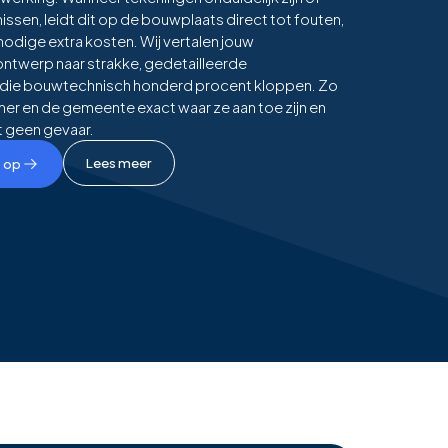
missen, leidt dit op de bouwplaats direct tot fouten,
nodige extra kosten. Wij vertalen jouw
twerp naar strakke, gedetailleerde
die bouwtechnisch honderd procent kloppen. Zo
r en de gemeente exact waar ze aan toe zijn en
t geen gevaar.
Lees meer
 op