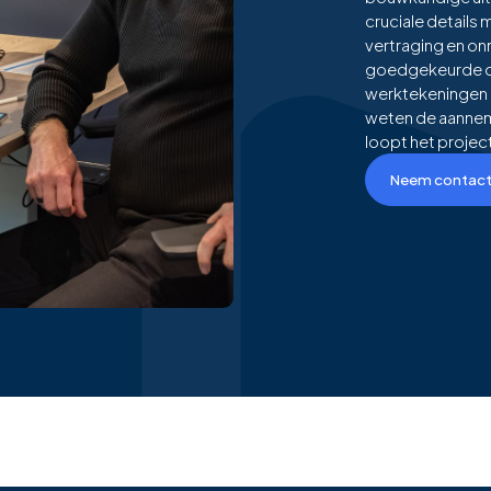
cruciale details 
vertraging en on
goedgekeurde on
werktekeningen 
weten de aanneme
loopt het projec
Neem contact