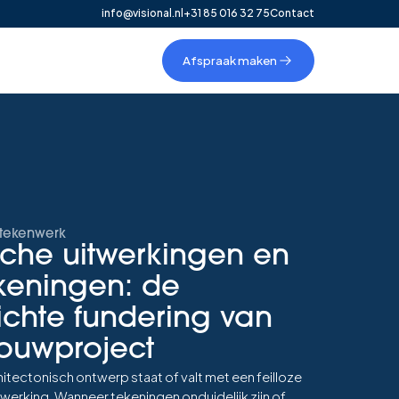
info@visional.nl
+31 85 016 32 75
Contact
Afspraak maken
 tekenwerk
sche uitwerkingen en
keningen: de
ichte fundering van
ouwproject
hitectonisch ontwerp staat of valt met een feilloze
erking. Wanneer tekeningen onduidelijk zijn of