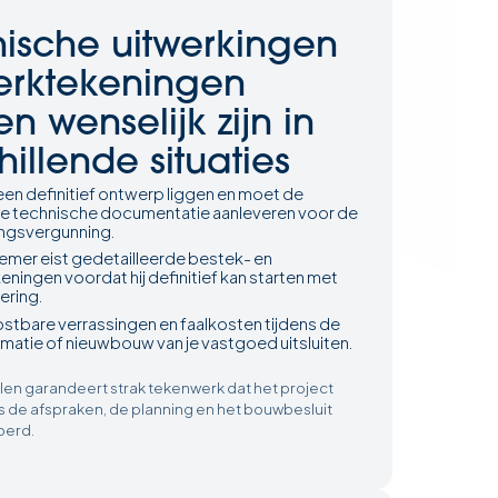
ische uitwerkingen
erktekeningen
n wenselijk zijn in
hillende situaties
een definitief ontwerp liggen en moet de
ge technische documentatie aanleveren voor de
ngsvergunning.
emer eist gedetailleerde bestek- en
ningen voordat hij definitief kan starten met
ering.
kostbare verrassingen en faalkosten tijdens de
matie of nieuwbouw van je vastgoed uitsluiten.
len garandeert strak tekenwerk dat het project
s de afspraken, de planning en het bouwbesluit
oerd.