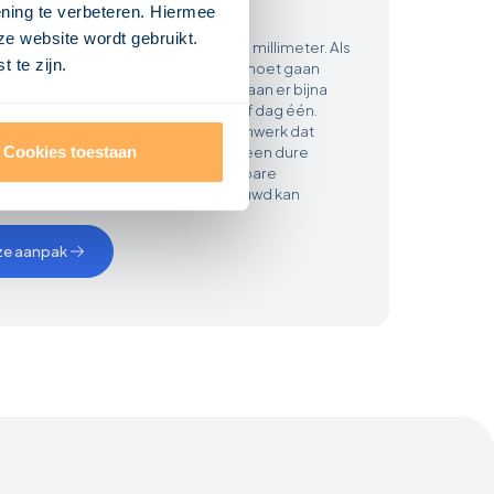
pretatie
ening te verbeteren. Hiermee
ze website wordt gebruikt.
ts is tijd letterlijk geld en telt elke millimeter. Als
 te zijn.
 tijdens de uitvoering zelf details moet gaan
 de tekening niet duidelijk is, ontstaan er bijna
osten. Dat gedoe voorkomen we vanaf dag één.
 tekenaars leveren technisch tekenwerk dat
 als een waterdichte handleiding. Geen dure
Cookies toestaan
age schema's, maar heldere, bruikbare
en waarmee direct efficiënt gebouwd kan
ze aanpak