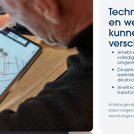
Techn
en w
kunne
versc
Je hebt 
volledi
omgevi
De aann
werkteke
de uitvo
Je wilt 
transfor
In deze geval
exact volgen
wordt uitgev