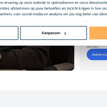
inter
w ervaring op onze website te optimaliseren en onze dienstverl
nties afstemmen op jouw behoeften en inzicht krijgen in hoe on
Op de bouwplaa
ners voor social media en analyse om jou nog beter van dienst
een aannemer
invullen omdat
altijd faalk
Onze ervaren
functioneert
Aanpassen
woorden of v
werktekening
worden.
Bekijk on