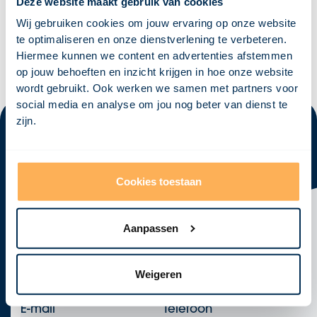
Deze website maakt gebruik van cookies
berekening meegenomen. Een lage EPC-waarde betekent dat het
Wij gebruiken cookies om jouw ervaring op onze website
gebouw energiezuinig is, wat resulteert in minder energieverbruik
en minder milieueffecten. In 2020 wordt verwacht dat alleen
te optimaliseren en onze dienstverlening te verbeteren.
gebouwen met een EPC van 0 of lager worden gebouwd.
Hiermee kunnen we content en advertenties afstemmen
op jouw behoeften en inzicht krijgen in hoe onze website
wordt gebruikt. Ook werken we samen met partners voor
social media en analyse om jou nog beter van dienst te
zijn.
Klaar om
jouw visie
tot leven te
Cookies toestaan
brengen?
Neem vandaag nog contact met ons op en laten we
Aanpassen
samen jouw concept ontwikkelen tot een krachtig,
haalbaar en realistisch ontwerp!
Afspraak maken
Weigeren
E-mail
Telefoon