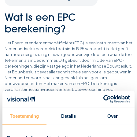
Wat is een EPC
berekening?
Het Energierendementscoëfficiënt (EPC) is een instrument van het
Nederlandse klimaatbeleid dat sinds 1995 van kracht is. Het geeft
aan hoe energiezuinig nieuwe gebouwen zijn door een waarde toe
te kennen als indexnummer. Dit gebeurt door middel van EPC-
berekeningen, die zijn vastgelegd in het Nederlandse Bouwbesluit.
Het Bouwbesluit bevat alle technische eisen voor alle gebouwen in
Nederland en wordt vaak aangehaald als het gaat om
bouwvoorschriften. Het maken van een EPC-berekening is
verplicht bij het aanvragen van een bouwvergunning voor
nieuwbouw. Het EPC drukt de energieprestatie van een gebouw uit
en de maximale EPC-waarde in Nederland voor een woning is
sinds 2015 vastgesteld op 0,4 en wordt naar verwachting in de
komende jaren verder verlaagd. Voor de berekening van het EPC
Toestemming
Details
Over
zijn technische gegevens van het gebouw nodig, inclusief
gegevens over verwarmings- en ventilatiesystemen en
bouwtekeningen. Ook de waarden van de bouwmaterialen, zoals
de isolatiewaarde van vloeren, muren en daken, worden in de EPC-