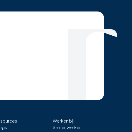
sources
Werken bij
ogs
Samenwerken