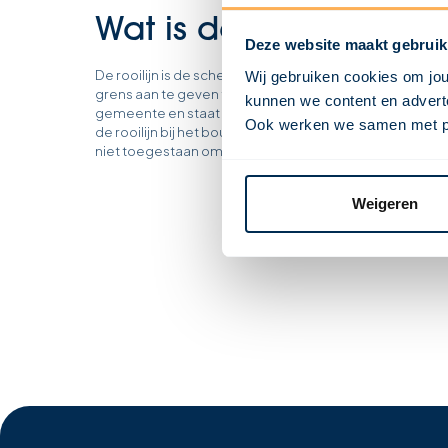
Wat is de rooilijn?
Deze website maakt gebruik
De rooilijn is de scheidingslijn tussen het publieke en p
Wij gebruiken cookies om jou
grens aan te geven tussen een gebouw en de openbare 
kunnen we content en adverte
gemeente en staat beschreven in het bestemmingsplan
Ook werken we samen met part
de rooilijn bij het bouwen van nieuwe bouwwerken zoals 
niet toegestaan om deze lijn te overschrijden.
Weigeren