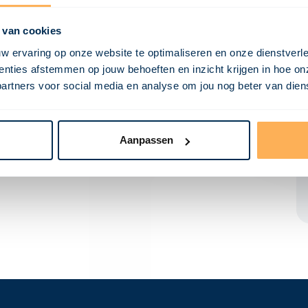
 van cookies
rivate terrein. Het wordt vaak gebruikt om de
w ervaring op onze website te optimaliseren en onze dienstverl
weg. Deze lijn wordt vastgesteld door de
nties afstemmen op jouw behoeften en inzicht krijgen in hoe on
. Het is belangrijk om rekening te houden met
ners voor social media en analyse om jou nog beter van dienst
een veranda of stoep. Het is namelijk wettelijk
Aanpassen