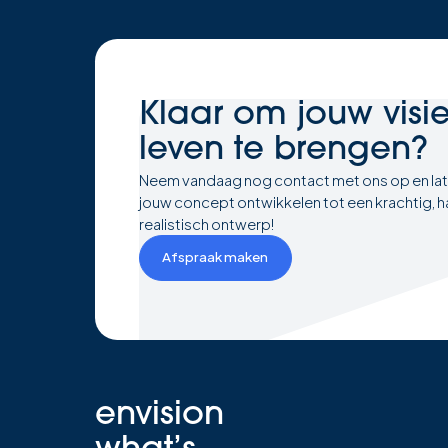
Klaar om
jouw visi
leven te brengen?
Neem vandaag nog contact met ons op en la
jouw concept ontwikkelen tot een krachtig, h
realistisch ontwerp!
Afspraak maken
envision