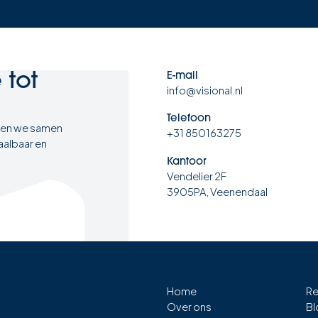
e
tot
E-mail
info@visional.nl
Telefoon
ten we samen
+31 850163275
aalbaar en
Kantoor
Vendelier 2F
3905PA, Veenendaal
Home
Re
Over ons
Bl