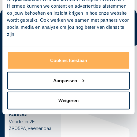
Hiermee kunnen we content en advertenties afstemmen
op jouw behoeften en inzicht krijgen in hoe onze website
wordt gebruikt. Ook werken we samen met partners voor
social media en analyse om jou nog beter van dienst te
zijn.
Klaar om
jouw visie
tot leven te
brengen?
Neem vandaag nog contact met ons op en laten we
Cookies toestaan
samen jouw concept ontwikkelen tot een krachtig,
haalbaar en realistisch ontwerp!
Aanpassen
Afspraak maken
E-mail
Telefoon
Weigeren
info@visional.nl
+31 850163275
Kantoor
Vendelier 2F
3905PA, Veenendaal