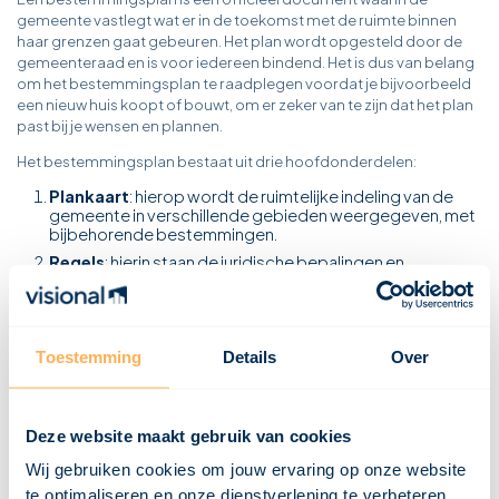
gemeente vastlegt wat er in de toekomst met de ruimte binnen
haar grenzen gaat gebeuren. Het plan wordt opgesteld door de
gemeenteraad en is voor iedereen bindend. Het is dus van belang
om het bestemmingsplan te raadplegen voordat je bijvoorbeeld
een nieuw huis koopt of bouwt, om er zeker van te zijn dat het plan
past bij je wensen en plannen.
Het bestemmingsplan bestaat uit drie hoofdonderdelen:
Plankaart
: hierop wordt de ruimtelijke indeling van de
gemeente in verschillende gebieden weergegeven, met
bijbehorende bestemmingen.
Regels
: hierin staan de juridische bepalingen en
voorschriften die gelden voor de verschillende
gebieden en bestemmingen op de plankaart.
Toelichting
: dit is een beschrijving van de overwegingen
en keuzes die zijn gemaakt bij het opstellen van het
Toestemming
Details
Over
bestemmingsplan, inclusief achtergrondinformatie over
de ruimtelijke ontwikkelingen en beleidsdoelstellingen
van de gemeente.
Deze website maakt gebruik van cookies
Wij gebruiken cookies om jouw ervaring op onze website
te optimaliseren en onze dienstverlening te verbeteren.