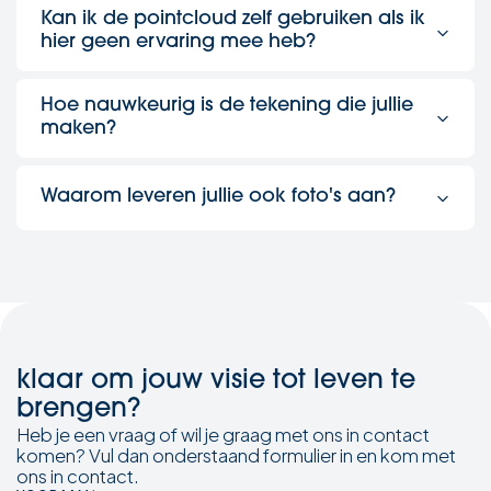
wolk van ontelbare meetpunten, verzameld door de
Kan ik de pointcloud zelf gebruiken als ik
laserscanner.
hier geen ervaring mee heb?
Dat kan, maar wij bieden daarvoor speciale begeleiding
aan. Als je het makkelijker vindt, kunnen we de bestaande
Hoe nauwkeurig is de tekening die jullie
situatie ook volledig voor je intekenen.
maken?
Doordat we de uiterst precieze meetpunten direct
overtrekken en controleren, is de tekening veel
Waarom leveren jullie ook foto's aan?
nauwkeuriger dan bij traditionele methodes.
De combinatie van de puntenwolk en foto's geeft meer
perspectieven. Hierdoor is de bestaande situatie veel
makkelijker en betrouwbaarder in te tekenen en te
reconstrueren.
klaar om jouw visie tot leven te
brengen?
Heb je een vraag of wil je graag met ons in contact
komen? Vul dan onderstaand formulier in en kom met
ons in contact.