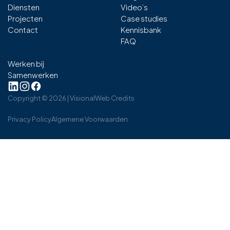
Diensten
Video’s
Projecten
Case studies
Contact
Kennisbank
FAQ
Werken bij
Samenwerken
Copyright ©
2026
| Visional
Web Credits
Privacy Policy
Algemene Voorwaarden