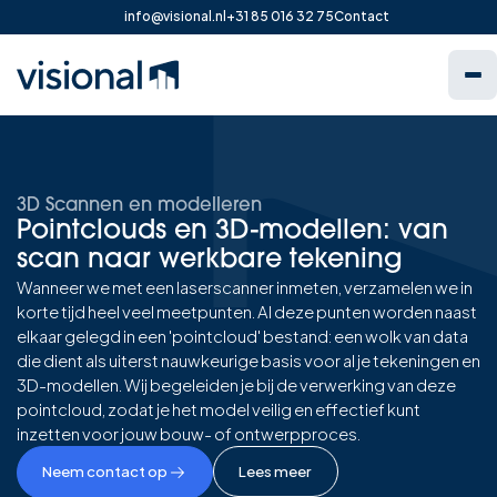
info@visional.nl
+31 85 016 32 75
Contact
3D Scannen en modelleren
Pointclouds en 3D-modellen: van
scan naar werkbare tekening
Wanneer we met een laserscanner inmeten, verzamelen we in
korte tijd heel veel meetpunten. Al deze punten worden naast
elkaar gelegd in een 'pointcloud' bestand: een wolk van data
die dient als uiterst nauwkeurige basis voor al je tekeningen en
3D-modellen. Wij begeleiden je bij de verwerking van deze
pointcloud, zodat je het model veilig en effectief kunt
inzetten voor jouw bouw- of ontwerpproces.
Lees meer
Neem contact op