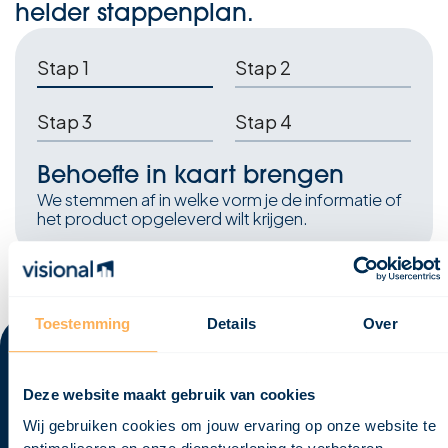
helder stappenplan.
Stap 1
Stap 2
Stap 3
Stap 4
Behoefte in kaart brengen
We stemmen af in welke vorm je de informatie of
het product opgeleverd wilt krijgen.
Toestemming
Details
Over
Samenwerken met Visional
Deze website maakt gebruik van cookies
Wij gebruiken cookies om jouw ervaring op onze website te
Wij bieden de expertise die nodig is om jouw ambities zonder