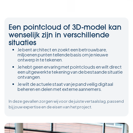
Een pointcloud of 3D-model kan
wenselijk zijn in verschillende
situaties
Je bent architect en zoekt een betrouwbare,
miljoenen punten tellende basis om je nieuwe
ontwerp in te tekenen.
Je hebt geen ervaring met pointclouds en wilt direct
een uitgewerkte tekening van de bestaande situatie
ontvangen.
Je wilt de actuele staat van je pand veilig digitaal
beheren en delen met externe aannemers.
In deze gevallen zorgen wij voor de juiste vertaalslag, passend
bij jouw expertise en de eisen van het project.