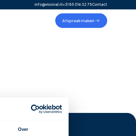
info@visional.nl
+31 85 016 32 75
Contact
Afspraak maken
Over