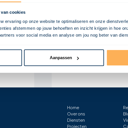
 van cookies
e
tot
E-mail
w ervaring op onze website te optimaliseren en onze dienstverl
info@visional.nl
nties afstemmen op jouw behoeften en inzicht krijgen in hoe on
ners voor social media en analyse om jou nog beter van dienst
Telefoon
ten we samen
+31 850163275
aalbaar en
Kantoor
Aanpassen
Vendelier 2F
3905PA, Veenendaal
Home
Re
Over ons
Bl
Diensten
Vi
Projecten
Ca