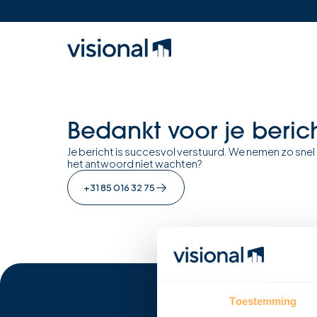
Bedankt voor je beric
Je bericht is succesvol verstuurd. We nemen zo snel
het antwoord niet wachten?
+31 85 016 32 75
Toestemming