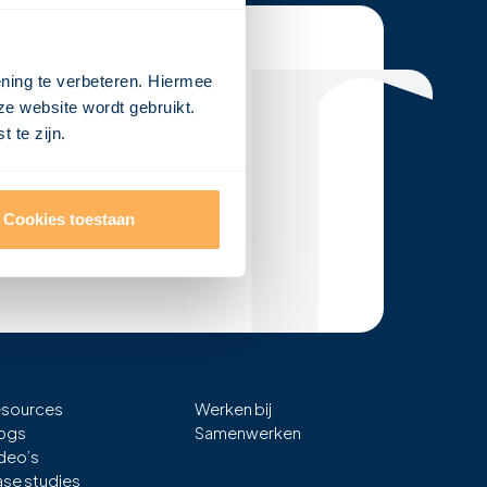
ening te verbeteren. Hiermee
ze website wordt gebruikt.
 te zijn.
Cookies toestaan
sources
Werken bij
ogs
Samenwerken
deo’s
se studies