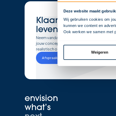
Deze website maakt gebruik
Klaar om
jouw visi
Wij gebruiken cookies om jou
kunnen we content en adverte
leven te brengen?
Ook werken we samen met part
Neem vandaag nog contact met ons op en la
jouw concept ontwikkelen tot een krachtig, h
realistisch ontwerp!
Weigeren
Afspraak maken
envision
what’s